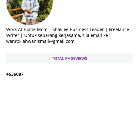
Work At Home Mom | Shaklee Business Leader | Freelance
Writer | Untuk sebarang kerjasama, sila email ke :
wanrokiahwanismail@gmail.com
TOTAL PAGEVIEWS
4
5
3
6
0
8
7