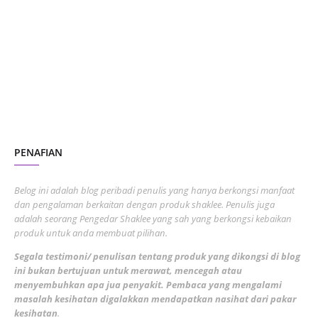
October 2023
2
July 2023
7
June 2023
1
November 2022
1
October 2022
4
August 2022
2
PENAFIAN
July 2022
3
June 2022
1
Belog ini adalah blog peribadi penulis yang hanya berkongsi manfaat
May 2022
dan pengalaman berkaitan dengan produk shaklee. Penulis juga
3
adalah seorang Pengedar Shaklee yang sah yang berkongsi kebaikan
March 2022
3
produk untuk anda membuat pilihan.
February 2022
5
Segala testimoni/ penulisan tentang produk yang dikongsi di blog
ini bukan bertujuan untuk merawat, mencegah atau
January 2022
1
menyembuhkan apa jua penyakit. Pembaca yang mengalami
masalah kesihatan digalakkan mendapatkan nasihat dari pakar
December 2021
3
kesihatan
.