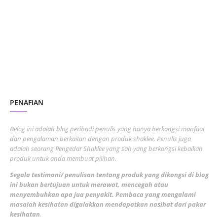
October 2023
2
July 2023
7
June 2023
1
November 2022
1
October 2022
4
August 2022
2
PENAFIAN
July 2022
3
June 2022
1
Belog ini adalah blog peribadi penulis yang hanya berkongsi manfaat
May 2022
dan pengalaman berkaitan dengan produk shaklee. Penulis juga
3
adalah seorang Pengedar Shaklee yang sah yang berkongsi kebaikan
March 2022
3
produk untuk anda membuat pilihan.
February 2022
5
Segala testimoni/ penulisan tentang produk yang dikongsi di blog
ini bukan bertujuan untuk merawat, mencegah atau
January 2022
1
menyembuhkan apa jua penyakit. Pembaca yang mengalami
masalah kesihatan digalakkan mendapatkan nasihat dari pakar
December 2021
3
kesihatan
.