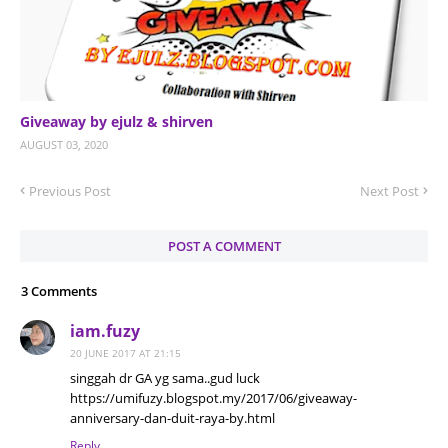
Giveaway by ejulz & shirven
AUGUST 03, 2020
Previous Post
Next Post
POST A COMMENT
3 Comments
iam.fuzy
20 JUNE 2017 AT 21:15
singgah dr GA yg sama..gud luck
https://umifuzy.blogspot.my/2017/06/giveaway-
anniversary-dan-duit-raya-by.html
Reply