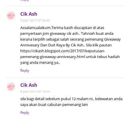
Cik Ash
3 JULY 2017 AT 09:40
Assalamualaikum.Terima kasih diucapkan di atas
pernyertaan join giveaway cik ash.. Tahniah buat anda
kerana terpilih sebagai salah seorang pemenang Giveaway
Annivesary Dan Duit Raya By Cik Ash.. Sila klik pautan
https://cikash.blogspot.com/2017/07/keputusan-
pemenang-giveaway-annivesary.html untuk tebus hadiah
yang anda menang ya..
Reply
Cik Ash
8 JULY 2017 AT 10:19
sila bagi detail sebelum pukul 12 malam ni.. kelewatan anda
saya akan buat cabutan pemenang lain
Reply