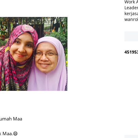
Work 
Leader
kerjas
wanro
4
5
1
9
5
 rumah Maa
ok Maa.😄