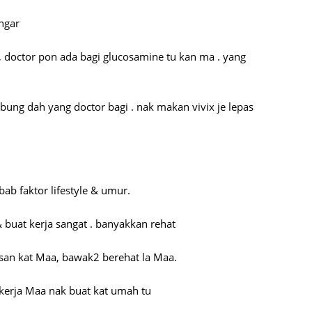
Septem
engar
August
 doctor pon ada bagi glucosamine tu kan ma . yang
July 20
June 2
bung dah yang doctor bagi . nak makan vivix je lepas
May 20
April 2
March 
Februa
bab faktor lifestyle & umur.
Januar
& buat kerja sangat . banyakkan rehat
Decemb
Novemb
pesan kat Maa, bawak2 berehat la Maa.
Octobe
 kerja Maa nak buat kat umah tu
Septem