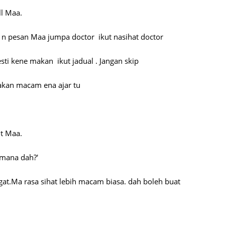
ll Maa.
June 2
Novemb
 n pesan Maa jumpa doctor ikut nasihat doctor
Octobe
ti kene makan ikut jadual . Jangan skip
August
July 20
akan macam ena ajar tu
June 2
May 20
ut Maa.
March 
Februa
 mana dah?'
Januar
ngat.Ma rasa sihat lebih macam biasa. dah boleh buat
Decemb
Novemb
Octobe