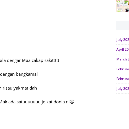
July 20
April 2
March 
ila dengar Maa cakap sakittttt
Februa
g dengan bangkamal
Februa
 risau yakmat dah
July 20
June 2
. Mak ada satuuuuuuu je kat donia ni🤧
Januar
Octobe
July 20