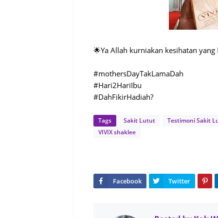
🌟Ya Allah kurniakan kesihatan yan
#mothersDayTakLamaDah
#Hari2HariIbu
#DahFikirHadiah?
Tags
Sakit Lutut
Testimoni Sakit L
VIVIX shaklee