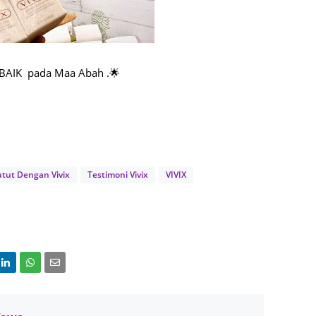
June 2
May 20
April 2
g BAIK pada Maa Abah .🌟
March 
Februa
Januar
Octobe
utut Dengan Vivix
Testimoni Vivix
VIVIX
Septem
August
July 20
June 2
May 20
April 2