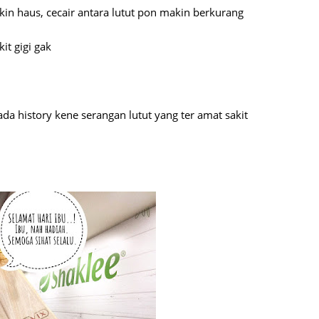
in haus, cecair antara lutut pon makin berkurang
August
July 20
it gigi gak
May 20
April 2
March 
da history kene serangan lutut yang ter amat sakit
Februa
Januar
Decemb
Novemb
Octobe
Septem
August
July 20