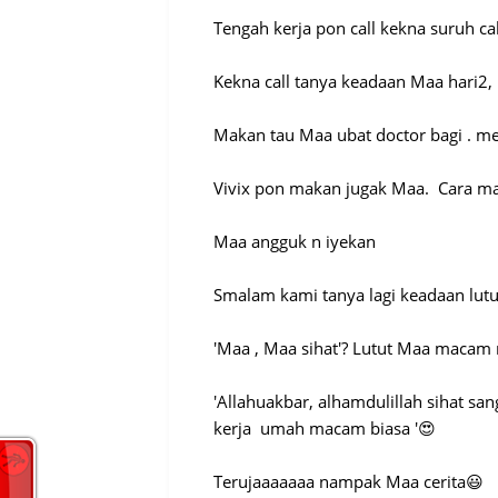
Tengah kerja pon call kekna suruh ca
Kekna call tanya keadaan Maa hari2,
Makan tau Maa ubat doctor bagi . mes
Vivix pon makan jugak Maa. Cara m
Maa angguk n iyekan
Smalam kami tanya lagi keadaan lut
'Maa , Maa sihat'? Lutut Maa macam
'Allahuakbar, alhamdulillah sihat sa
kerja umah macam biasa '😍
Terujaaaaaaa nampak Maa cerita😃