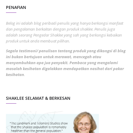
PENAFIAN
July 2022
3
June 2022
1
Belog ini adalah blog peribadi penulis yang hanya berkongsi manfaat
May 2022
dan pengalaman berkaitan dengan produk shaklee. Penulis juga
3
adalah seorang Pengedar Shaklee yang sah yang berkongsi kebaikan
March 2022
3
produk untuk anda membuat pilihan.
February 2022
5
Segala testimoni/ penulisan tentang produk yang dikongsi di blog
ini bukan bertujuan untuk merawat, mencegah atau
January 2022
1
menyembuhkan apa jua penyakit. Pembaca yang mengalami
masalah kesihatan digalakkan mendapatkan nasihat dari pakar
December 2021
3
kesihatan
.
November 2021
1
October 2021
5
SHAKLEE SELAMAT & BERKESAN
September 2021
10
August 2021
4
July 2021
22
June 2021
14