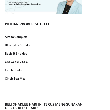
May 2021
1
April 2021
2
March 2021
5
PILIHAN PRODUK SHAKLEE
February 2021
4
Alfalfa Complex
January 2021
4
BComplex Shaklee
December 2020
13
Basic H Shaklee
November 2020
8
Chewable Vita C
October 2020
16
Cinch Shake
September 2020
9
Cinch Tea Mix
August 2020
6
Collagen Plus Powder
July 2020
8
CoqTrol Plus
May 2020
19
DTX Complex
BELI SHAKLEE HARI INI TERUS MENGGUNAKAN
April 2020
51
DEBIT/CREDIT CARD