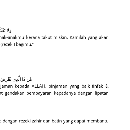
June 2
Novemb
Octobe
وَلَا تَقْت
k-anakmu kerana takut miskin. Kamilah yang akan
August
rezeki) bagimu.”
July 20
June 2
May 20
March 
مَّن ذَا الَّذِي يُقْرِضُ ا
jaman kepada ALLAH, pinjaman yang baik (infak &
Februa
at gandakan pembayaran kepadanya dengan lipatan
Januar
Decemb
Novemb
ta dengan rezeki zahir dan batin yang dapat membantu
Octobe