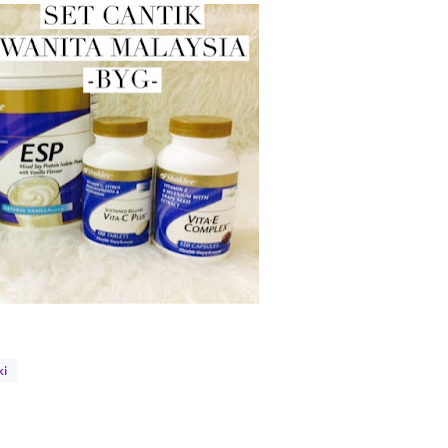
Septem
August
July 20
June 2
May 20
April 2
March 
Februa
Januar
Decemb
Novemb
ki
Octobe
Septem