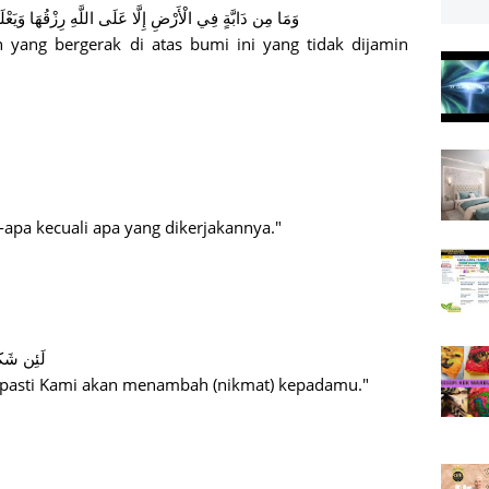
وَمَا مِن دَابَّةٍ فِي الْأَرْضِ إِلَّا عَلَى اللَّهِ رِزْقُهَا وَيَعْلَمُ مُسْتَقَرَّهَا وَمُسْتَوْدَعَهَا كُلٌّ فِي كِتَابٍ مُّبِينٍ
 yang bergerak di atas bumi ini yang tidak dijamin
apa kecuali apa yang dikerjakannya."
لَئِن شَكَر
 pasti Kami akan menambah (nikmat) kepadamu."