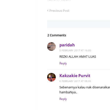
Previous Post
2 Comments
paridah
5 FEBRUARY 2017 AT 16:00
REZKI ALLAH AMAT LUAS
Reply
Kakzakie Purvit
6 FEBRUARY 2017 AT 08:05
Sebenarnya kalau nak disenaraikan
hambaNya..
Reply