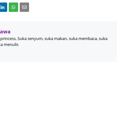
August
July 20
May 20
Wawa
April 2
princess, Suka senyum, suka makan, suka membaca, suka
ka menulis
March 
Februa
Januar
Decemb
Novemb
Octobe
Septem
August
July 20