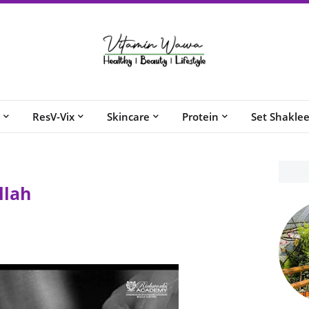
ResV-Vix
Skincare
Protein
Set Shakle
llah