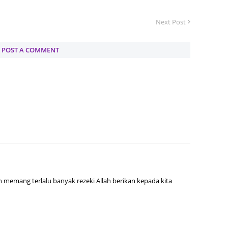
June 2
Next Post
May 20
April 2
POST A COMMENT
March 
Februa
Januar
Octobe
Septem
August
July 20
June 2
 memang terlalu banyak rezeki Allah berikan kepada kita
May 20
April 2