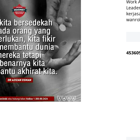
Work 
Leader
kerjas
wanro
4
5
3
6
0