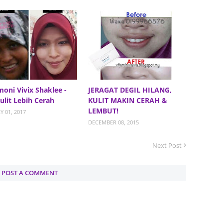
June 2
Novemb
Octobe
August
July 20
moni Vivix Shaklee -
JERAGAT DEGIL HILANG,
June 2
Kulit Lebih Cerah
KULIT MAKIN CERAH &
LEMBUT!
Y 01, 2017
May 20
DECEMBER 08, 2015
March 
Next Post
Februa
Januar
POST A COMMENT
Decemb
Novemb
Octobe