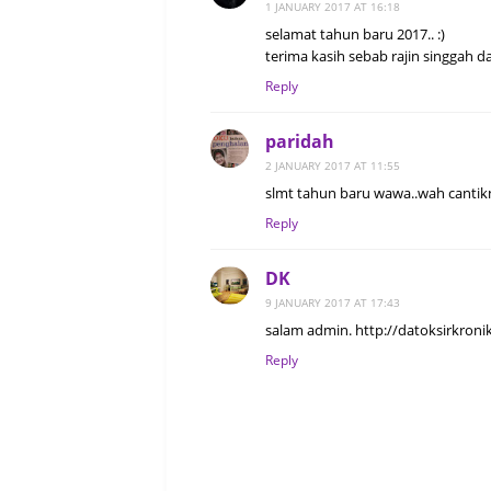
1 JANUARY 2017 AT 16:18
selamat tahun baru 2017.. :)
terima kasih sebab rajin singgah d
Reply
paridah
2 JANUARY 2017 AT 11:55
slmt tahun baru wawa..wah cantikn
Reply
DK
9 JANUARY 2017 AT 17:43
salam admin. http://datoksirkroni
Reply