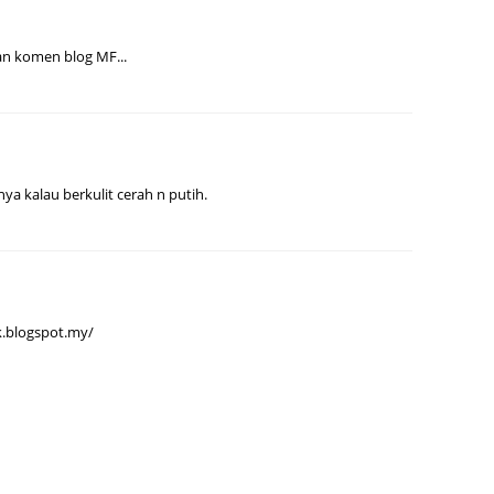
Septem
an komen blog MF...
August
July 20
June 2
May 20
ya kalau berkulit cerah n putih.
April 2
March 
Februa
Januar
k.blogspot.my/
Decemb
Novemb
Octobe
Septem