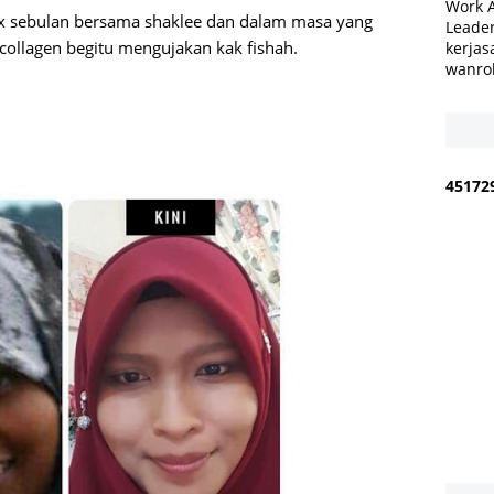
Work 
x sebulan bersama shaklee dan dalam masa yang
Leader
ollagen begitu mengujakan kak fishah.
kerjas
wanro
4
5
1
7
2