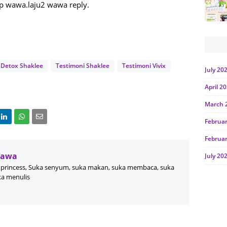
pp wawa.laju2 wawa reply.
 Detox Shaklee
Testimoni Shaklee
Testimoni Vivix
July 20
April 2
March 
Februa
Februa
Wawa
July 20
princess, Suka senyum, suka makan, suka membaca, suka
June 2
ka menulis
Januar
Octobe
July 20