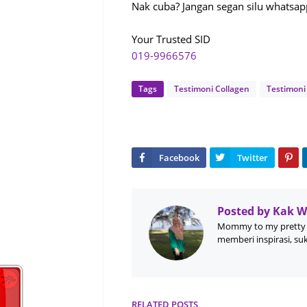
Nak cuba? Jangan segan silu whatsa
Your Trusted SID
019-9966576
Tags
Testimoni Collagen
Testimoni
Posted by
Kak 
Mommy to my pretty 
memberi inspirasi, su
RELATED POSTS