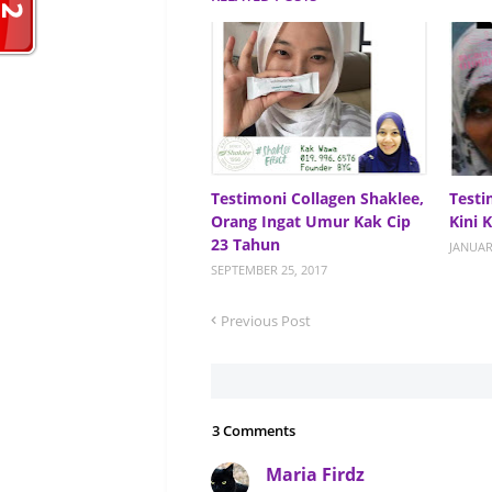
Testimoni Collagen Shaklee,
Testi
Orang Ingat Umur Kak Cip
Kini 
23 Tahun
JANUAR
SEPTEMBER 25, 2017
Previous Post
3 Comments
Maria Firdz