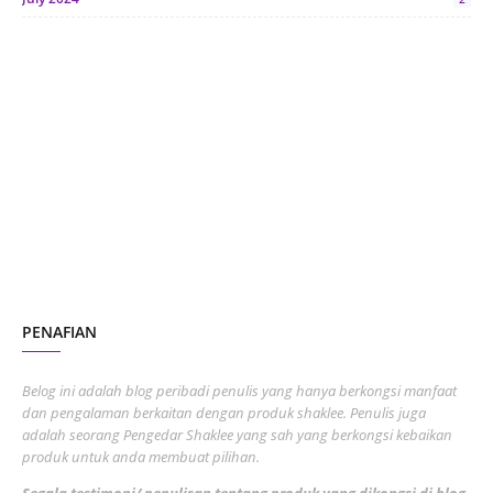
June 2024
1
January 2024
5
October 2023
2
July 2023
7
June 2023
1
November 2022
1
October 2022
4
August 2022
2
PENAFIAN
July 2022
3
June 2022
1
Belog ini adalah blog peribadi penulis yang hanya berkongsi manfaat
May 2022
dan pengalaman berkaitan dengan produk shaklee. Penulis juga
3
adalah seorang Pengedar Shaklee yang sah yang berkongsi kebaikan
March 2022
3
produk untuk anda membuat pilihan.
February 2022
5