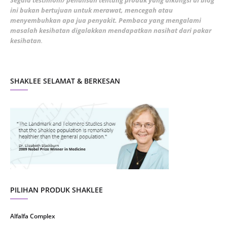
Segala testimoni/ penulisan tentang produk yang dikongsi di blog
ini bukan bertujuan untuk merawat, mencegah atau
January 2022
1
menyembuhkan apa jua penyakit. Pembaca yang mengalami
masalah kesihatan digalakkan mendapatkan nasihat dari pakar
December 2021
3
kesihatan
.
November 2021
1
October 2021
5
SHAKLEE SELAMAT & BERKESAN
September 2021
10
August 2021
4
July 2021
22
June 2021
14
May 2021
1
April 2021
2
March 2021
5
PILIHAN PRODUK SHAKLEE
February 2021
4
Alfalfa Complex
January 2021
4