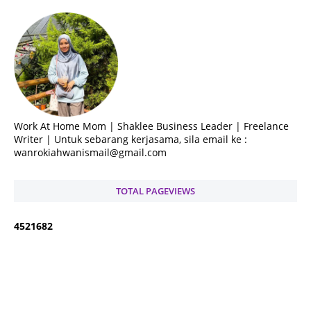
Work At Home Mom | Shaklee Business Leader | Freelance
Writer | Untuk sebarang kerjasama, sila email ke :
wanrokiahwanismail@gmail.com
TOTAL PAGEVIEWS
4
5
2
1
6
8
2