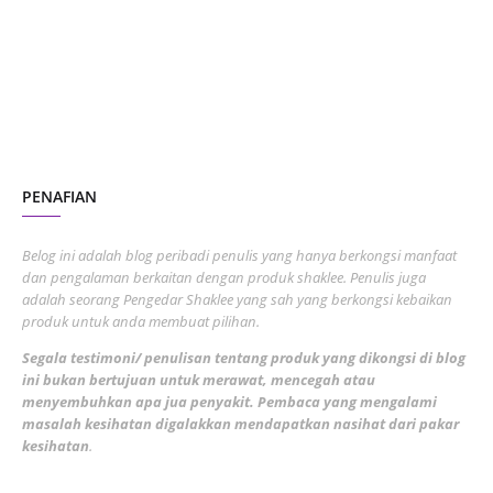
July 2023
7
June 2023
1
November 2022
1
October 2022
4
August 2022
2
PENAFIAN
July 2022
3
June 2022
1
Belog ini adalah blog peribadi penulis yang hanya berkongsi manfaat
May 2022
dan pengalaman berkaitan dengan produk shaklee. Penulis juga
3
adalah seorang Pengedar Shaklee yang sah yang berkongsi kebaikan
March 2022
3
produk untuk anda membuat pilihan.
February 2022
5
Segala testimoni/ penulisan tentang produk yang dikongsi di blog
ini bukan bertujuan untuk merawat, mencegah atau
January 2022
1
menyembuhkan apa jua penyakit. Pembaca yang mengalami
masalah kesihatan digalakkan mendapatkan nasihat dari pakar
December 2021
3
kesihatan
.
November 2021
1