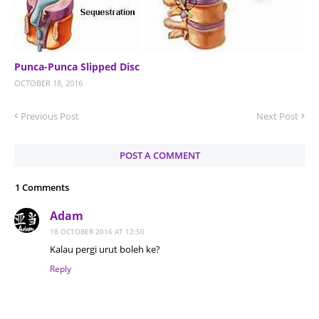
Punca-Punca Slipped Disc
OCTOBER 18, 2016
Previous Post
Next Post
POST A COMMENT
1 Comments
Adam
18 OCTOBER 2016 AT 12:50
Kalau pergi urut boleh ke?
Reply