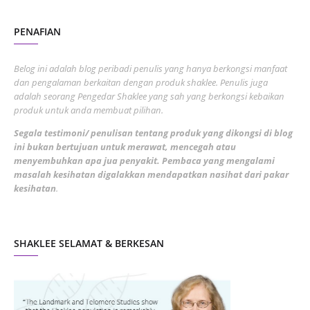
August 2022
2
PENAFIAN
July 2022
3
June 2022
1
Belog ini adalah blog peribadi penulis yang hanya berkongsi manfaat
May 2022
dan pengalaman berkaitan dengan produk shaklee. Penulis juga
3
adalah seorang Pengedar Shaklee yang sah yang berkongsi kebaikan
March 2022
3
produk untuk anda membuat pilihan.
February 2022
5
Segala testimoni/ penulisan tentang produk yang dikongsi di blog
ini bukan bertujuan untuk merawat, mencegah atau
January 2022
1
menyembuhkan apa jua penyakit. Pembaca yang mengalami
masalah kesihatan digalakkan mendapatkan nasihat dari pakar
December 2021
3
kesihatan
.
November 2021
1
October 2021
5
SHAKLEE SELAMAT & BERKESAN
September 2021
10
August 2021
4
July 2021
22