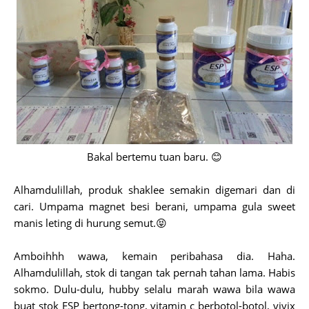
Bakal bertemu tuan baru. 😊
Alhamdulillah, produk shaklee semakin digemari dan di
cari. Umpama magnet besi berani, umpama gula sweet
manis leting di hurung semut.😝
Amboihhh wawa, kemain peribahasa dia. Haha.
Alhamdulillah, stok di tangan tak pernah tahan lama. Habis
sokmo. Dulu-dulu, hubby selalu marah wawa bila wawa
buat stok ESP bertong-tong, vitamin c berbotol-botol, vivix