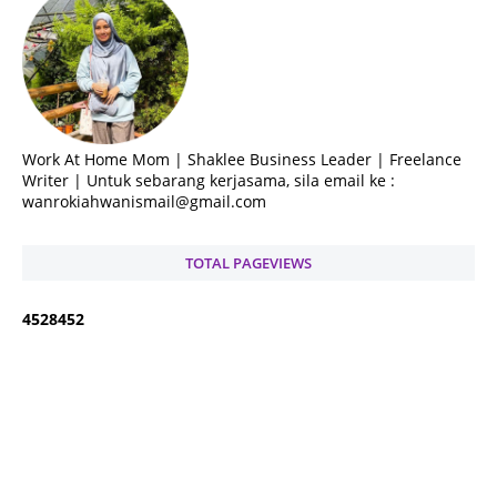
Work At Home Mom | Shaklee Business Leader | Freelance
Writer | Untuk sebarang kerjasama, sila email ke :
wanrokiahwanismail@gmail.com
TOTAL PAGEVIEWS
4
5
2
8
4
5
2