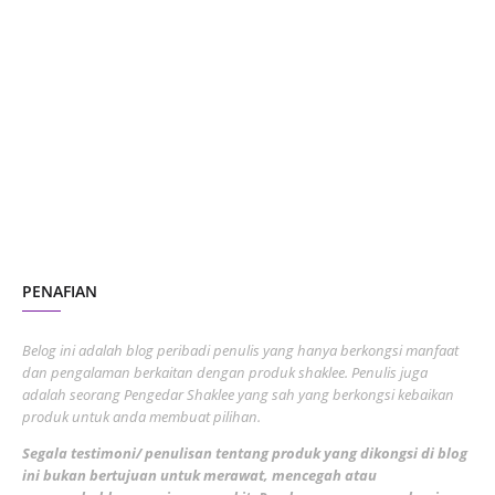
January 2024
5
October 2023
2
July 2023
7
June 2023
1
November 2022
1
October 2022
4
August 2022
2
PENAFIAN
July 2022
3
June 2022
1
Belog ini adalah blog peribadi penulis yang hanya berkongsi manfaat
May 2022
dan pengalaman berkaitan dengan produk shaklee. Penulis juga
3
adalah seorang Pengedar Shaklee yang sah yang berkongsi kebaikan
March 2022
3
produk untuk anda membuat pilihan.
February 2022
5
Segala testimoni/ penulisan tentang produk yang dikongsi di blog
ini bukan bertujuan untuk merawat, mencegah atau
January 2022
1