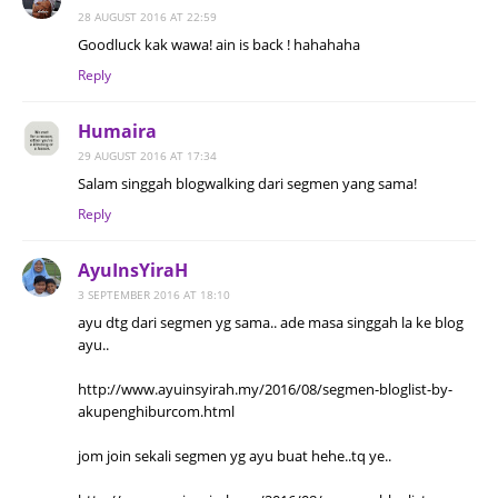
28 AUGUST 2016 AT 22:59
Goodluck kak wawa! ain is back ! hahahaha
Reply
Humaira
29 AUGUST 2016 AT 17:34
Salam singgah blogwalking dari segmen yang sama!
Reply
AyuInsYiraH
3 SEPTEMBER 2016 AT 18:10
ayu dtg dari segmen yg sama.. ade masa singgah la ke blog
ayu..
http://www.ayuinsyirah.my/2016/08/segmen-bloglist-by-
akupenghiburcom.html
jom join sekali segmen yg ayu buat hehe..tq ye..