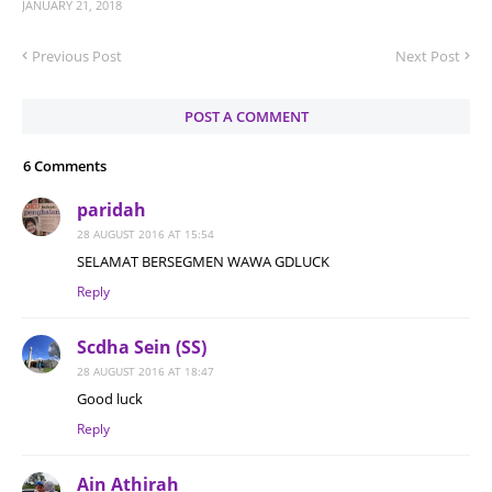
JANUARY 21, 2018
Previous Post
Next Post
POST A COMMENT
6 Comments
paridah
28 AUGUST 2016 AT 15:54
SELAMAT BERSEGMEN WAWA GDLUCK
Reply
Scdha Sein (SS)
28 AUGUST 2016 AT 18:47
Good luck
Reply
Ain Athirah