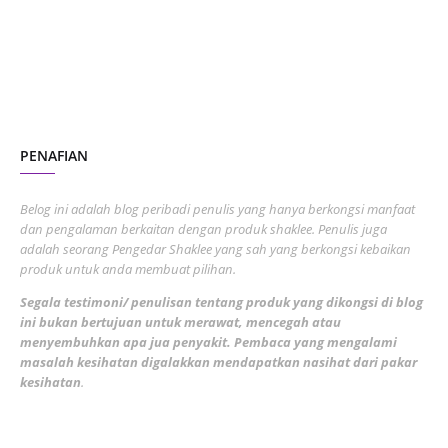
June 2023
1
November 2022
1
October 2022
4
August 2022
2
PENAFIAN
July 2022
3
June 2022
1
Belog ini adalah blog peribadi penulis yang hanya berkongsi manfaat
May 2022
dan pengalaman berkaitan dengan produk shaklee. Penulis juga
3
adalah seorang Pengedar Shaklee yang sah yang berkongsi kebaikan
March 2022
3
produk untuk anda membuat pilihan.
February 2022
5
Segala testimoni/ penulisan tentang produk yang dikongsi di blog
ini bukan bertujuan untuk merawat, mencegah atau
January 2022
1
menyembuhkan apa jua penyakit. Pembaca yang mengalami
masalah kesihatan digalakkan mendapatkan nasihat dari pakar
December 2021
3
kesihatan
.
November 2021
1
October 2021
5