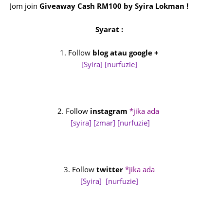
Jom join
Giveaway Cash RM100 by Syira Lokman !
Syarat :
1. Follow
blog atau google +
[Syira]
[nurfuzie]
2. Follow
instagram
*jika ada
[syira]
[zmar]
[nurfuzie]
3. Follow
twitter
*jika ada
[Syira]
[nurfuzie]