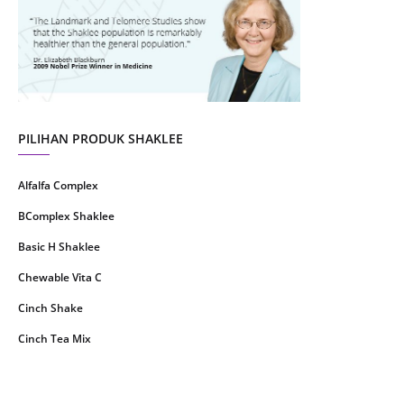
July 2021
22
June 2021
14
May 2021
1
April 2021
2
March 2021
5
PILIHAN PRODUK SHAKLEE
February 2021
4
Alfalfa Complex
January 2021
4
BComplex Shaklee
December 2020
13
Basic H Shaklee
November 2020
8
Chewable Vita C
October 2020
16
Cinch Shake
September 2020
9
Cinch Tea Mix
August 2020
6
Collagen Plus Powder
July 2020
8
CoqTrol Plus