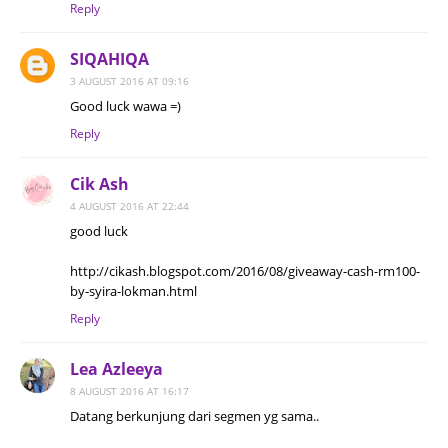
Reply
SIQAHIQA
3 AUGUST 2016 AT 09:16
Good luck wawa =)
Reply
Cik Ash
4 AUGUST 2016 AT 22:44
good luck
http://cikash.blogspot.com/2016/08/giveaway-cash-rm100-
by-syira-lokman.html
Reply
Lea Azleeya
8 AUGUST 2016 AT 16:17
Datang berkunjung dari segmen yg sama..