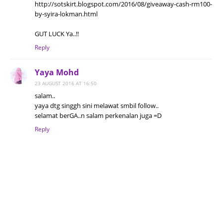
http://sotskirt.blogspot.com/2016/08/giveaway-cash-rm100-
by-syira-lokman.html
GUT LUCK Ya..!!
Reply
Yaya Mohd
23 AUGUST 2016 AT 16:50
salam..
yaya dtg singgh sini melawat smbil follow..
selamat berGA..n salam perkenalan juga =D
Reply