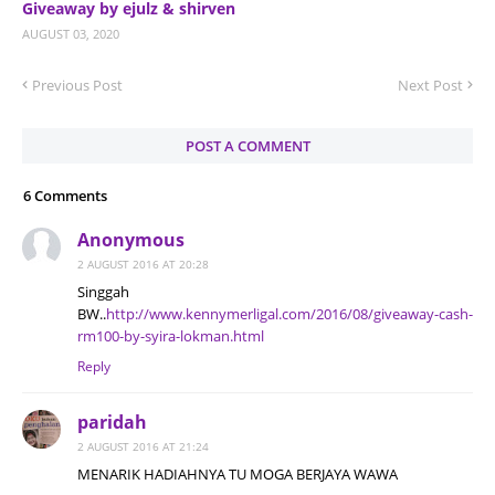
Giveaway by ejulz & shirven
AUGUST 03, 2020
Previous Post
Next Post
POST A COMMENT
6 Comments
Anonymous
2 AUGUST 2016 AT 20:28
Singgah
BW..
http://www.kennymerligal.com/2016/08/giveaway-cash-
rm100-by-syira-lokman.html
Reply
paridah
2 AUGUST 2016 AT 21:24
MENARIK HADIAHNYA TU MOGA BERJAYA WAWA