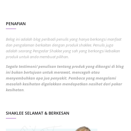
October 2022
4
August 2022
2
PENAFIAN
July 2022
3
June 2022
1
Belog ini adalah blog peribadi penulis yang hanya berkongsi manfaat
May 2022
dan pengalaman berkaitan dengan produk shaklee. Penulis juga
3
adalah seorang Pengedar Shaklee yang sah yang berkongsi kebaikan
March 2022
3
produk untuk anda membuat pilihan.
February 2022
5
Segala testimoni/ penulisan tentang produk yang dikongsi di blog
ini bukan bertujuan untuk merawat, mencegah atau
January 2022
1
menyembuhkan apa jua penyakit. Pembaca yang mengalami
masalah kesihatan digalakkan mendapatkan nasihat dari pakar
December 2021
3
kesihatan
.
November 2021
1
October 2021
5
SHAKLEE SELAMAT & BERKESAN
September 2021
10
August 2021
4