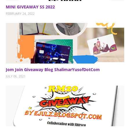
MINI GIVEAWAY SS 2022
FEBRUARY 24, 2022
Jom Join Giveaway Blog ShalimarYusofDotCom
JULY 06, 2021