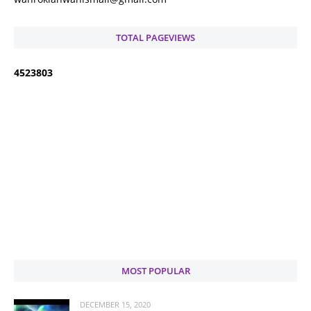
TOTAL PAGEVIEWS
4
5
2
3
8
0
3
MOST POPULAR
DECEMBER 15, 2020