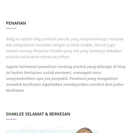
October 2022
4
August 2022
2
PENAFIAN
July 2022
3
June 2022
1
Belog ini adalah blog peribadi penulis yang hanya berkongsi manfaat
May 2022
dan pengalaman berkaitan dengan produk shaklee. Penulis juga
3
adalah seorang Pengedar Shaklee yang sah yang berkongsi kebaikan
March 2022
3
produk untuk anda membuat pilihan.
February 2022
5
Segala testimoni/ penulisan tentang produk yang dikongsi di blog
ini bukan bertujuan untuk merawat, mencegah atau
January 2022
1
menyembuhkan apa jua penyakit. Pembaca yang mengalami
masalah kesihatan digalakkan mendapatkan nasihat dari pakar
December 2021
3
kesihatan
.
November 2021
1
October 2021
5
SHAKLEE SELAMAT & BERKESAN
September 2021
10
August 2021
4