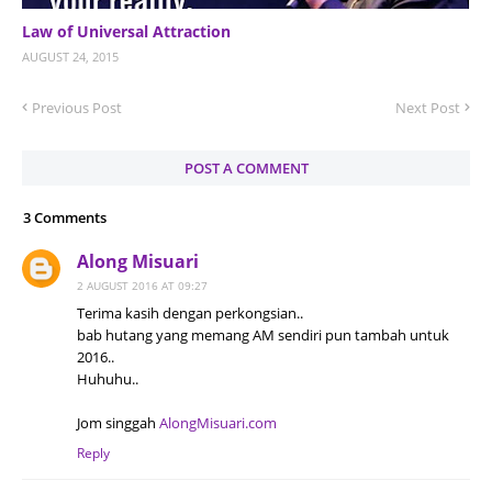
Law of Universal Attraction
AUGUST 24, 2015
Previous Post
Next Post
POST A COMMENT
3 Comments
Along Misuari
2 AUGUST 2016 AT 09:27
Terima kasih dengan perkongsian..
bab hutang yang memang AM sendiri pun tambah untuk
2016..
Huhuhu..
Jom singgah
AlongMisuari.com
Reply