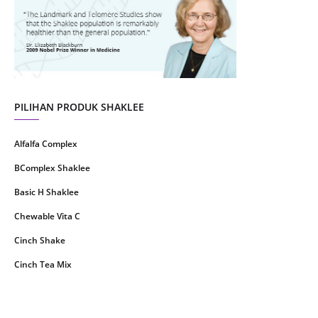
July 2021
22
June 2021
14
May 2021
1
April 2021
2
March 2021
5
PILIHAN PRODUK SHAKLEE
February 2021
4
Alfalfa Complex
January 2021
4
BComplex Shaklee
December 2020
13
Basic H Shaklee
November 2020
8
Chewable Vita C
October 2020
16
Cinch Shake
September 2020
9
Cinch Tea Mix
August 2020
6
Collagen Plus Powder
July 2020
8
CoqTrol Plus