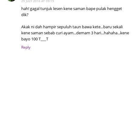
29 JULY 2016 AT 09:19
hah! gagal tunjuk lesen kene saman bape pulak hengget
dik?
Akak ni dah hampir sepuluh taun bawa kete...baru sekali
kene saman sebab curi ayam...demam 3 hari...hahaha...kene
bayo 100 T___T
Reply