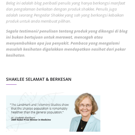
Belog ini adalah blog peribadi penulis yang hanya berkongsi manfaat
May 2022
dan pengalaman berkaitan dengan produk shaklee. Penulis juga
3
adalah seorang Pengedar Shaklee yang sah yang berkongsi kebaikan
March 2022
3
produk untuk anda membuat pilihan.
February 2022
5
Segala testimoni/ penulisan tentang produk yang dikongsi di blog
ini bukan bertujuan untuk merawat, mencegah atau
January 2022
1
menyembuhkan apa jua penyakit. Pembaca yang mengalami
masalah kesihatan digalakkan mendapatkan nasihat dari pakar
December 2021
3
kesihatan
.
November 2021
1
October 2021
5
SHAKLEE SELAMAT & BERKESAN
September 2021
10
August 2021
4
July 2021
22
June 2021
14
May 2021
1
April 2021
2