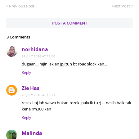
Previous Post
Next Post
POST A COMMENT
3 Comments
norhidana
28 JULY 2016 AT 16:00
dugaan... rajin lak en jpj tuh bt roadblock kan...
Reply
Zie Has
28 JULY 2016 AT 16:21
rezeki jpj lah wawa bukan rezeki pakcik tu :) ... nasib baik tak
kena rm300 kan
Reply
Malinda