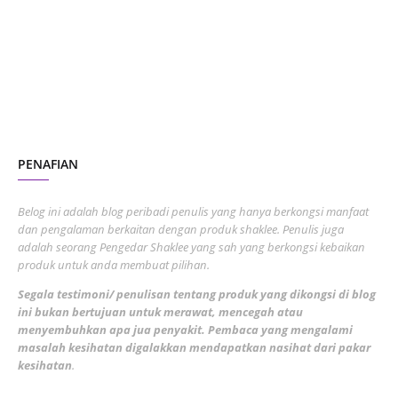
July 2023
7
June 2023
1
November 2022
1
October 2022
4
August 2022
2
PENAFIAN
July 2022
3
June 2022
1
Belog ini adalah blog peribadi penulis yang hanya berkongsi manfaat
May 2022
dan pengalaman berkaitan dengan produk shaklee. Penulis juga
3
adalah seorang Pengedar Shaklee yang sah yang berkongsi kebaikan
March 2022
3
produk untuk anda membuat pilihan.
February 2022
5
Segala testimoni/ penulisan tentang produk yang dikongsi di blog
ini bukan bertujuan untuk merawat, mencegah atau
January 2022
1
menyembuhkan apa jua penyakit. Pembaca yang mengalami
masalah kesihatan digalakkan mendapatkan nasihat dari pakar
December 2021
3
kesihatan
.
November 2021
1