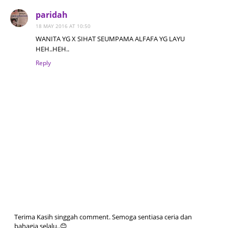
paridah
18 MAY 2016 AT 10:50
WANITA YG X SIHAT SEUMPAMA ALFAFA YG LAYU
HEH..HEH..
Reply
Terima Kasih singgah comment. Semoga sentiasa ceria dan
bahagia selalu..😊