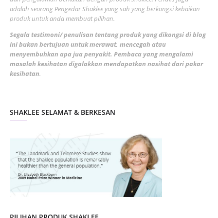
adalah seorang Pengedar Shaklee yang sah yang berkongsi kebaikan
March 2022
3
produk untuk anda membuat pilihan.
February 2022
5
Segala testimoni/ penulisan tentang produk yang dikongsi di blog
ini bukan bertujuan untuk merawat, mencegah atau
January 2022
1
menyembuhkan apa jua penyakit. Pembaca yang mengalami
masalah kesihatan digalakkan mendapatkan nasihat dari pakar
December 2021
3
kesihatan
.
November 2021
1
October 2021
5
SHAKLEE SELAMAT & BERKESAN
September 2021
10
August 2021
4
July 2021
22
June 2021
14
May 2021
1
April 2021
2
March 2021
5
PILIHAN PRODUK SHAKLEE