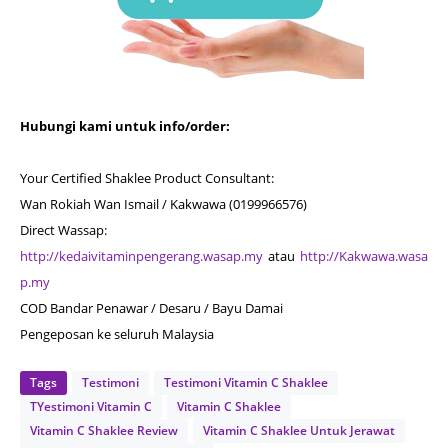
Hubungi kami untuk info/order:
Your Certified Shaklee Product Consultant:
Wan Rokiah Wan Ismail / Kakwawa (0199966576)
Direct Wassap:
http://kedaivitaminpengerang.wasap.my
atau
http://Kakwawa.wasa
p.my
COD Bandar Penawar / Desaru / Bayu Damai
Pengeposan ke seluruh Malaysia
Tags
Testimoni
Testimoni Vitamin C Shaklee
TYestimoni Vitamin C
Vitamin C Shaklee
Vitamin C Shaklee Review
Vitamin C Shaklee Untuk Jerawat