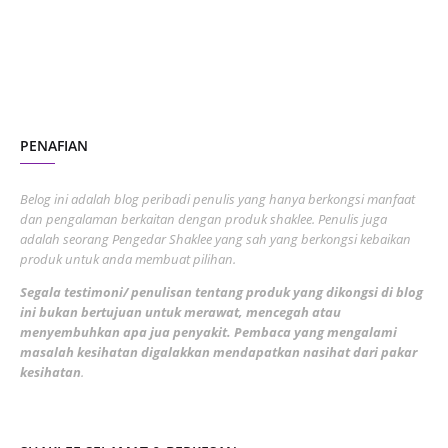
June 2023
1
November 2022
1
October 2022
4
August 2022
2
PENAFIAN
July 2022
3
June 2022
1
Belog ini adalah blog peribadi penulis yang hanya berkongsi manfaat
May 2022
dan pengalaman berkaitan dengan produk shaklee. Penulis juga
3
adalah seorang Pengedar Shaklee yang sah yang berkongsi kebaikan
March 2022
3
produk untuk anda membuat pilihan.
February 2022
5
Segala testimoni/ penulisan tentang produk yang dikongsi di blog
ini bukan bertujuan untuk merawat, mencegah atau
January 2022
1
menyembuhkan apa jua penyakit. Pembaca yang mengalami
masalah kesihatan digalakkan mendapatkan nasihat dari pakar
December 2021
3
kesihatan
.
November 2021
1
October 2021
5