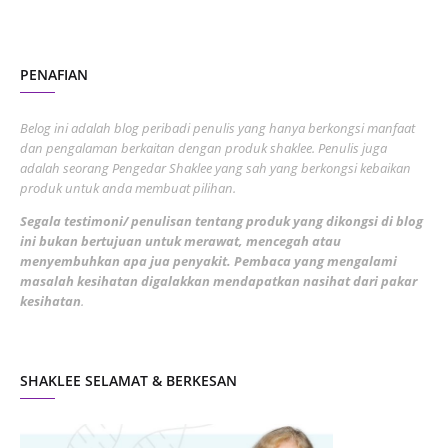
October 2022
4
August 2022
2
PENAFIAN
July 2022
3
June 2022
1
Belog ini adalah blog peribadi penulis yang hanya berkongsi manfaat
May 2022
dan pengalaman berkaitan dengan produk shaklee. Penulis juga
3
adalah seorang Pengedar Shaklee yang sah yang berkongsi kebaikan
March 2022
3
produk untuk anda membuat pilihan.
February 2022
5
Segala testimoni/ penulisan tentang produk yang dikongsi di blog
ini bukan bertujuan untuk merawat, mencegah atau
January 2022
1
menyembuhkan apa jua penyakit. Pembaca yang mengalami
masalah kesihatan digalakkan mendapatkan nasihat dari pakar
December 2021
3
kesihatan
.
November 2021
1
October 2021
5
SHAKLEE SELAMAT & BERKESAN
September 2021
10
August 2021
4