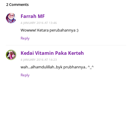
2 Comments
Farrah MF
4 JANUARY 2016 AT 13:46
Wowww! Ketara perubahannya :)
Reply
Kedai Vitamin Paka Kerteh
4 JANUARY 2016 AT 14:23
wah...alhamdulillah..byk prubhannya.. ^_^
Reply