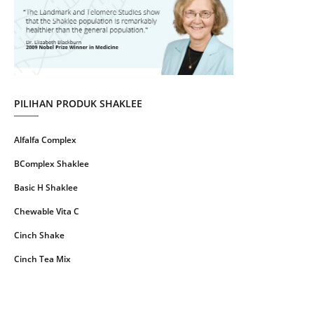
July 2021
22
June 2021
14
May 2021
1
April 2021
2
March 2021
5
PILIHAN PRODUK SHAKLEE
February 2021
4
Alfalfa Complex
January 2021
4
BComplex Shaklee
December 2020
13
Basic H Shaklee
November 2020
8
Chewable Vita C
October 2020
16
Cinch Shake
September 2020
9
Cinch Tea Mix
August 2020
6
Collagen Plus Powder
July 2020
8
CoqTrol Plus
May 2020
19