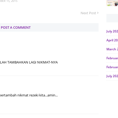
ER 15, 2015
Next Post
POST A COMMENT
July 20
April 2
March 
Februa
LLAH TAMBAHKAN LAGI NIKMAT-NYA
Februa
July 20
June 2
Januar
ertambah nikmat rezeki kita...amin...
Octobe
July 20