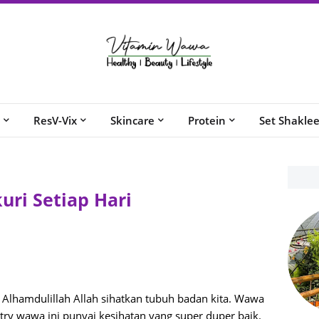
ResV-Vix
Skincare
Protein
Set Shakle
uri Setiap Hari
 Alhamdulillah Allah sihatkan tubuh badan kita. Wawa
entry wawa ini punyai kesihatan yang super duper baik.