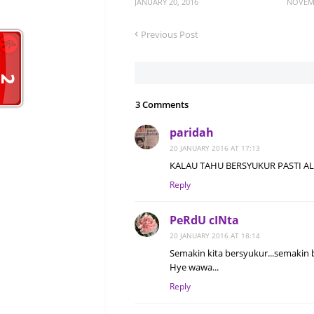
JANUARY 20, 2016
NOVEMB
Previous Post
3 Comments
paridah
20 JANUARY 2016 AT 17:13
KALAU TAHU BERSYUKUR PASTI A
Reply
PeRdU cINta
20 JANUARY 2016 AT 18:14
Semakin kita bersyukur...semakin b
Hye wawa...
Reply