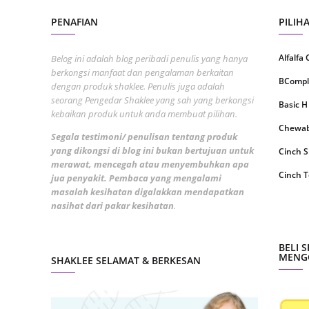
Septem
PENAFIAN
PILIH
August
July 20
Alfalfa
Belog ini adalah blog peribadi penulis yang hanya
berkongsi manfaat dan pengalaman berkaitan
June 2
BCompl
dengan produk shaklee. Penulis juga adalah
May 20
seorang Pengedar Shaklee yang sah yang berkongsi
Basic H
kebaikan produk untuk anda membuat pilihan.
April 2
Chewabl
Segala testimoni/ penulisan tentang produk
March 
yang dikongsi di blog ini bukan bertujuan untuk
Cinch 
merawat, mencegah atau menyembuhkan apa
Februa
Cinch T
jua penyakit. Pembaca yang mengalami
Januar
masalah kesihatan digalakkan mendapatkan
Collage
nasihat dari pakar kesihatan
.
Decemb
CoqTrol
Novemb
DTX Co
BELI 
MENGG
SHAKLEE SELAMAT & BERKESAN
Octobe
Detoks
Septem
ESP Sh
August