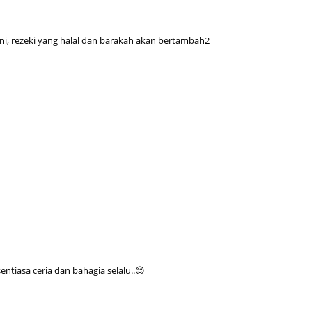
June 2
Novemb
ni, rezeki yang halal dan barakah akan bertambah2
Octobe
August
July 20
June 2
May 20
March 
Februa
Januar
Decemb
Novemb
tiasa ceria dan bahagia selalu..😊
Octobe