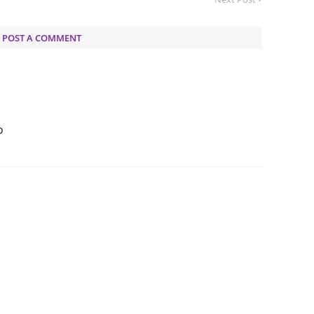
Septem
POST A COMMENT
August
July 20
June 2
May 20
D
April 2
March 
Februa
Januar
Decemb
Novemb
Octobe
Septem