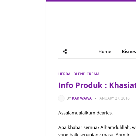
Home
Bisnes
HERBAL BLEND CREAM
Info Produk : Khasi
BY
KAK WAWA
-
JANUARY 27, 2016
Assalamualaikum dearies,
Apa khabar semua? Alhamdulillah, wa
yang baik sepanjang masa. Aamiin