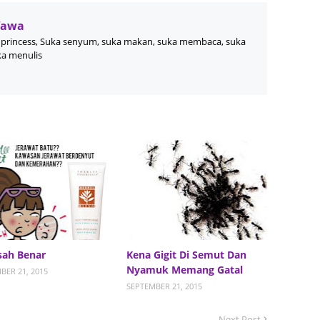
June 2
Wawa
princess, Suka senyum, suka makan, suka membaca, suka
Novemb
ka menulis
Octobe
August
July 20
June 2
May 20
March 
Februa
Januar
isah Benar
Kena Gigit Di Semut Dan
Decemb
Nyamuk Memang Gatal
BER 21, 2015
SEPTEMBER 21, 2015
Novemb
Octobe
Next Post