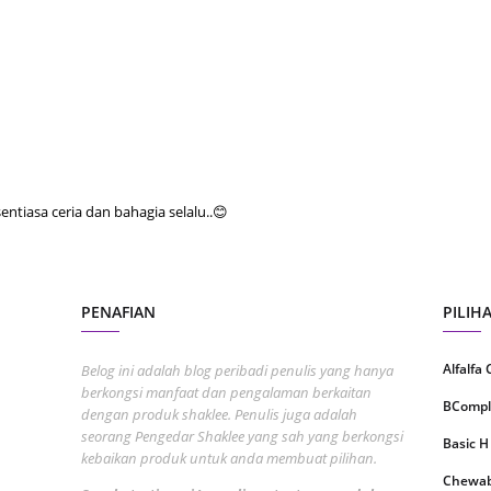
August
July 20
May 20
April 2
March 
Februa
tiasa ceria dan bahagia selalu..😊
Januar
Decemb
PENAFIAN
PILIH
Novemb
Octobe
Alfalfa
Belog ini adalah blog peribadi penulis yang hanya
berkongsi manfaat dan pengalaman berkaitan
Septem
BCompl
dengan produk shaklee. Penulis juga adalah
August
seorang Pengedar Shaklee yang sah yang berkongsi
Basic H
kebaikan produk untuk anda membuat pilihan.
July 20
Chewabl