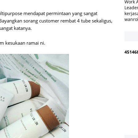
Work 
Leader
multipurpose mendapat permintaan yang sangat
kerjas
wanro
ayangkan sorang customer rembat 4 tube sekaligus,
sangat katanya.
am kesukaan ramai ni.
4
5
1
4
6