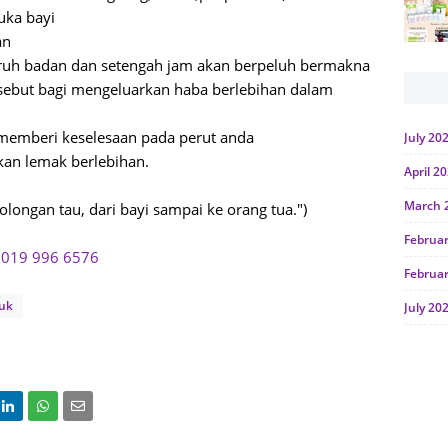
uka bayi
an
uruh badan dan setengah jam akan berpeluh bermakna
sebut bagi mengeluarkan haba berlebihan dalam
memberi keselesaan pada perut anda
July 20
an lemak berlebihan.
April 2
March 
longan tau, dari bayi sampai ke orang tua.")
Februa
a
019 996 6576
Februa
duk
July 20
June 2
Januar
Octobe
July 20