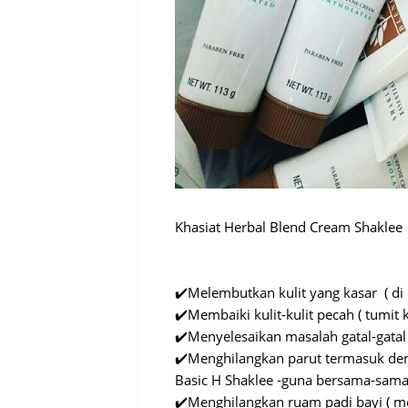
Khasiat Herbal Blend Cream Shaklee
✔️Melembutkan kulit yang kasar ( di 
✔️Membaiki kulit-kulit pecah ( tumit k
✔️Menyelesaikan masalah gatal-gatal 
✔️Menghilangkan parut termasuk de
Basic H Shaklee -guna bersama-sama
✔️Menghilangkan ruam padi bayi ( mel