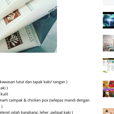
kawasan lutut dan tapak kaki/ tangan )
aki )
kulit
mam campak & chicken pox (selepas mandi dengan
 )
ecet celah kangkang, leher ,pelipat kaki )