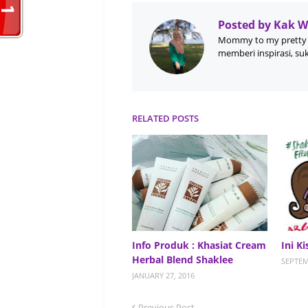
Posted by
Kak 
Mommy to my pretty 
memberi inspirasi, su
RELATED POSTS
Info Produk : Khasiat Cream
Ini K
Herbal Blend Shaklee
SEPTEM
JANUARY 27, 2016
Previous Post