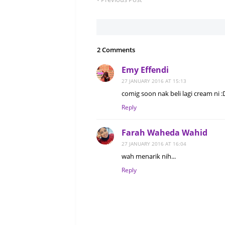
2 Comments
Emy Effendi
27 JANUARY 2016 AT 15:13
comig soon nak beli lagi cream ni :
Reply
Farah Waheda Wahid
27 JANUARY 2016 AT 16:04
wah menarik nih...
Reply