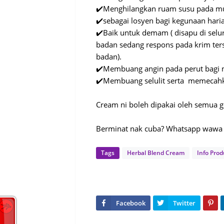
✔️Menghilangkan ruam susu pada m
✔️sebagai losyen bagi kegunaan hari
✔️Baik untuk demam ( disapu di sel
badan sedang respons pada krim ter
badan).
✔️Membuang angin pada perut bagi 
✔️Membuang selulit serta memecahk
Cream ni boleh dipakai oleh semua go
Berminat nak cuba? Whatsapp waw
Tags
Herbal Blend Cream
Info Pro