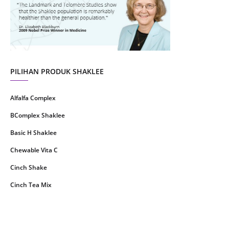
June 2021
14
May 2021
1
April 2021
2
March 2021
5
PILIHAN PRODUK SHAKLEE
February 2021
4
Alfalfa Complex
January 2021
4
BComplex Shaklee
December 2020
13
Basic H Shaklee
November 2020
8
Chewable Vita C
October 2020
16
Cinch Shake
September 2020
9
Cinch Tea Mix
August 2020
6
Collagen Plus Powder
July 2020
8
CoqTrol Plus
May 2020
19