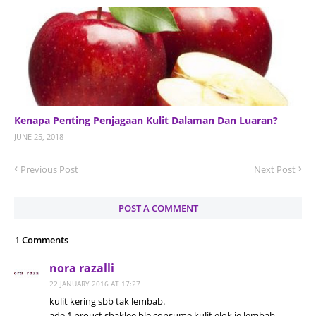
Kenapa Penting Penjagaan Kulit Dalaman Dan Luaran?
JUNE 25, 2018
Previous Post
Next Post
POST A COMMENT
1 Comments
nora razalli
22 JANUARY 2016 AT 17:27
kulit kering sbb tak lembab.
ade 1 prouct shaklee ble consume kulit elok je lembab..