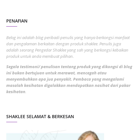
October 2022
4
August 2022
2
PENAFIAN
July 2022
3
June 2022
1
Belog ini adalah blog peribadi penulis yang hanya berkongsi manfaat
May 2022
dan pengalaman berkaitan dengan produk shaklee. Penulis juga
3
adalah seorang Pengedar Shaklee yang sah yang berkongsi kebaikan
March 2022
3
produk untuk anda membuat pilihan.
February 2022
5
Segala testimoni/ penulisan tentang produk yang dikongsi di blog
ini bukan bertujuan untuk merawat, mencegah atau
January 2022
1
menyembuhkan apa jua penyakit. Pembaca yang mengalami
masalah kesihatan digalakkan mendapatkan nasihat dari pakar
December 2021
3
kesihatan
.
November 2021
1
October 2021
5
SHAKLEE SELAMAT & BERKESAN
September 2021
10
August 2021
4
July 2021
22