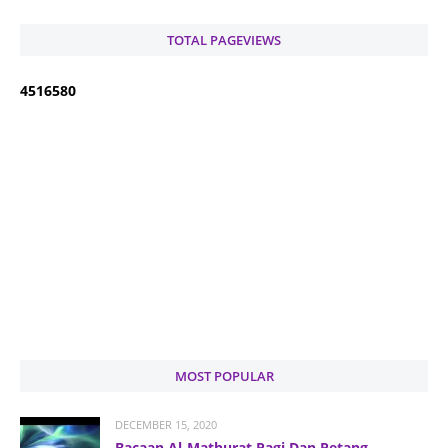
TOTAL PAGEVIEWS
4
5
1
6
5
8
0
MOST POPULAR
DECEMBER 15, 2020
Bacaan Al-Mathurat Pagi Dan Petang