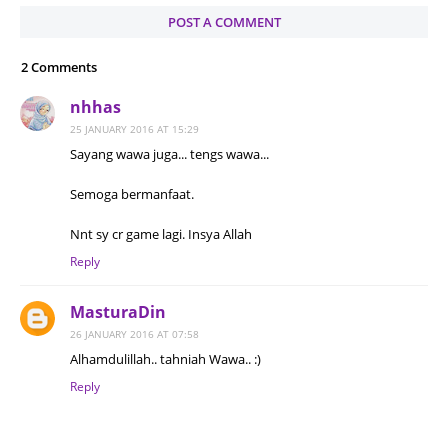
POST A COMMENT
2 Comments
nhhas
25 JANUARY 2016 AT 15:29
Sayang wawa juga... tengs wawa...
Semoga bermanfaat.
Nnt sy cr game lagi. Insya Allah
Reply
MasturaDin
26 JANUARY 2016 AT 07:58
Alhamdulillah.. tahniah Wawa.. :)
Reply