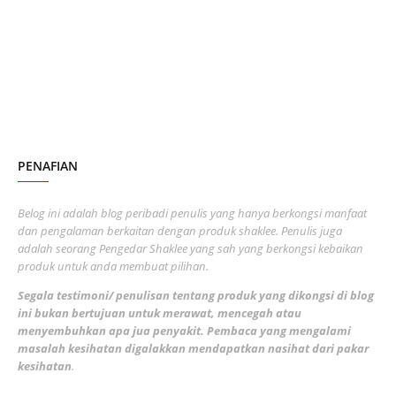
July 2023
7
June 2023
1
November 2022
1
October 2022
4
August 2022
2
PENAFIAN
July 2022
3
June 2022
1
Belog ini adalah blog peribadi penulis yang hanya berkongsi manfaat
May 2022
dan pengalaman berkaitan dengan produk shaklee. Penulis juga
3
adalah seorang Pengedar Shaklee yang sah yang berkongsi kebaikan
March 2022
3
produk untuk anda membuat pilihan.
February 2022
5
Segala testimoni/ penulisan tentang produk yang dikongsi di blog
ini bukan bertujuan untuk merawat, mencegah atau
January 2022
1
menyembuhkan apa jua penyakit. Pembaca yang mengalami
masalah kesihatan digalakkan mendapatkan nasihat dari pakar
December 2021
3
kesihatan
.
November 2021
1