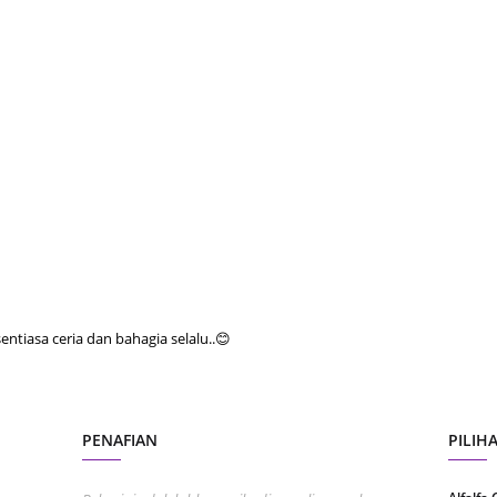
June 2
Novemb
Octobe
August
July 20
June 2
May 20
March 
Februa
tiasa ceria dan bahagia selalu..😊
Januar
Decemb
Novemb
PENAFIAN
PILIH
Octobe