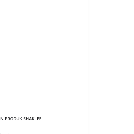
023
1
er 2022
1
r 2022
4
 2022
2
22
3
022
1
22
3
2022
3
ry 2022
5
y 2022
1
er 2021
3
er 2021
1
AN PRODUK SHAKLEE
r 2021
5