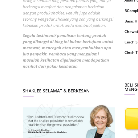
Alfalfa
Belog ini adalah blog peribadi penulis yang hanya
Septem
berkongsi manfaat dan pengalaman berkaitan
BCompl
August
dengan produk shaklee. Penulis juga adalah
seorang Pengedar Shaklee yang sah yang berkongsi
Basic H
July 20
kebaikan produk untuk anda membuat pilihan.
Chewabl
June 2
Segala testimoni/ penulisan tentang produk
yang dikongsi di blog ini bukan bertujuan untuk
Cinch 
May 20
merawat, mencegah atau menyembuhkan apa
Cinch T
jua penyakit. Pembaca yang mengalami
April 2
masalah kesihatan digalakkan mendapatkan
Collage
March 
nasihat dari pakar kesihatan
.
CoqTrol
Februa
DTX Co
BELI 
Januar
MENGG
SHAKLEE SELAMAT & BERKESAN
Detoks
Decemb
ESP Sh
Novemb
Energiz
Octobe
Fresh L
Septem
GLA Co
August