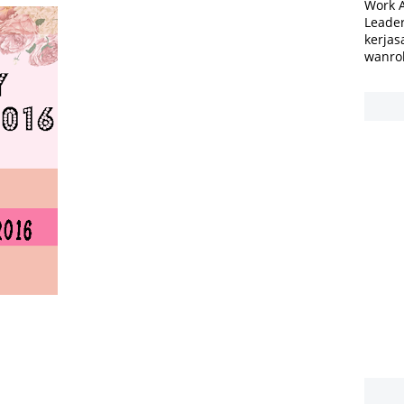
Work 
Leader
kerjas
wanro