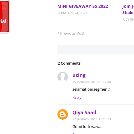
MINI GIVEAWAY SS 2022
Jom J
Shal
FEBRUARY 24, 2022
JULY 06
Previous Post
2 Comments
ucing
15 JANUARY 2016 AT 17:48
selamat bersegmen ;)
Reply
Qiya Saad
17 JANUARY 2016 AT 18:39
Good luck wawa..