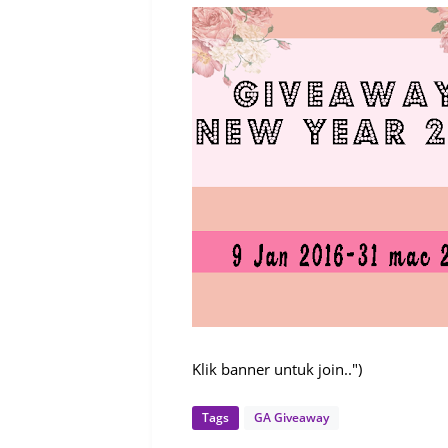
Klik banner untuk join..")
Tags
GA Giveaway