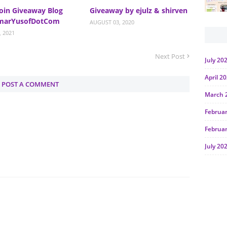
oin Giveaway Blog
Giveaway by ejulz & shirven
imarYusofDotCom
AUGUST 03, 2020
, 2021
Next Post
July 20
April 2
POST A COMMENT
March 
Februa
Februa
July 20
June 2
Januar
Octobe
July 20