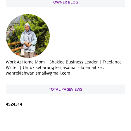
OWNER BLOG
Work At Home Mom | Shaklee Business Leader | Freelance
Writer | Untuk sebarang kerjasama, sila email ke :
wanrokiahwanismail@gmail.com
TOTAL PAGEVIEWS
4
5
2
4
3
1
4