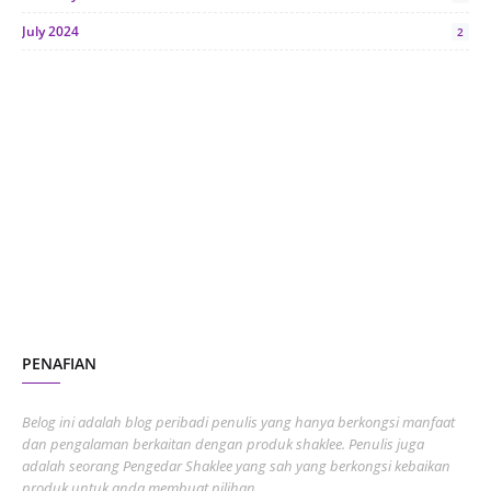
July 2024
2
June 2024
1
January 2024
5
October 2023
2
July 2023
7
June 2023
1
November 2022
1
October 2022
4
August 2022
2
PENAFIAN
July 2022
3
June 2022
1
Belog ini adalah blog peribadi penulis yang hanya berkongsi manfaat
May 2022
dan pengalaman berkaitan dengan produk shaklee. Penulis juga
3
adalah seorang Pengedar Shaklee yang sah yang berkongsi kebaikan
March 2022
3
produk untuk anda membuat pilihan.