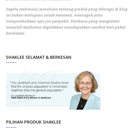
February 2022
5
Segala testimoni/ penulisan tentang produk yang dikongsi di blog
ini bukan bertujuan untuk merawat, mencegah atau
January 2022
1
menyembuhkan apa jua penyakit. Pembaca yang mengalami
masalah kesihatan digalakkan mendapatkan nasihat dari pakar
December 2021
3
kesihatan
.
November 2021
1
October 2021
5
SHAKLEE SELAMAT & BERKESAN
September 2021
10
August 2021
4
July 2021
22
June 2021
14
May 2021
1
April 2021
2
March 2021
5
PILIHAN PRODUK SHAKLEE
February 2021
4