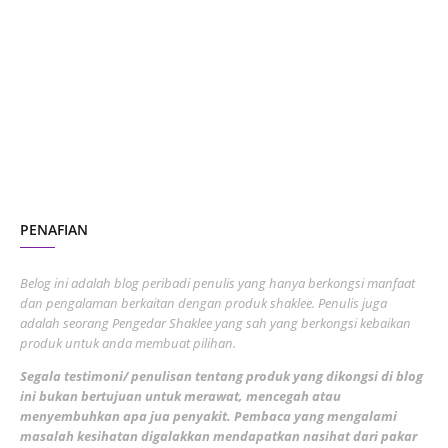
October 2023
2
July 2023
7
June 2023
1
November 2022
1
October 2022
4
August 2022
2
PENAFIAN
July 2022
3
June 2022
1
Belog ini adalah blog peribadi penulis yang hanya berkongsi manfaat
May 2022
dan pengalaman berkaitan dengan produk shaklee. Penulis juga
3
adalah seorang Pengedar Shaklee yang sah yang berkongsi kebaikan
March 2022
3
produk untuk anda membuat pilihan.
February 2022
5
Segala testimoni/ penulisan tentang produk yang dikongsi di blog
ini bukan bertujuan untuk merawat, mencegah atau
January 2022
1
menyembuhkan apa jua penyakit. Pembaca yang mengalami
masalah kesihatan digalakkan mendapatkan nasihat dari pakar
December 2021
3