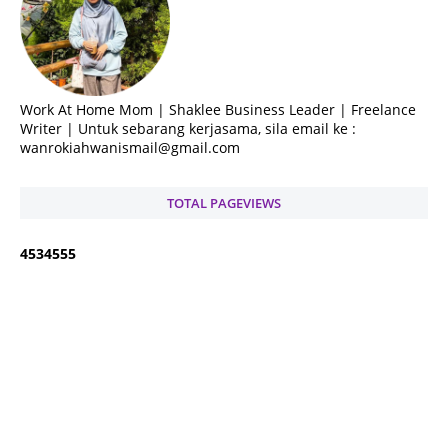
Work At Home Mom | Shaklee Business Leader | Freelance
Writer | Untuk sebarang kerjasama, sila email ke :
wanrokiahwanismail@gmail.com
TOTAL PAGEVIEWS
4
5
3
4
5
5
5