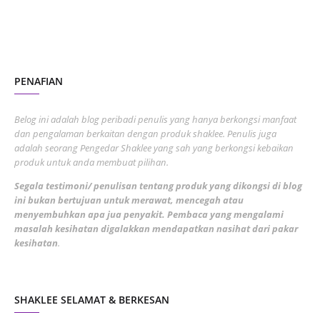
November 2022
1
October 2022
4
August 2022
2
PENAFIAN
July 2022
3
June 2022
1
Belog ini adalah blog peribadi penulis yang hanya berkongsi manfaat
May 2022
dan pengalaman berkaitan dengan produk shaklee. Penulis juga
3
adalah seorang Pengedar Shaklee yang sah yang berkongsi kebaikan
March 2022
3
produk untuk anda membuat pilihan.
February 2022
5
Segala testimoni/ penulisan tentang produk yang dikongsi di blog
ini bukan bertujuan untuk merawat, mencegah atau
January 2022
1
menyembuhkan apa jua penyakit. Pembaca yang mengalami
masalah kesihatan digalakkan mendapatkan nasihat dari pakar
December 2021
3
kesihatan
.
November 2021
1
October 2021
5
SHAKLEE SELAMAT & BERKESAN
September 2021
10