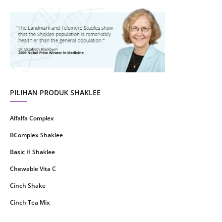
August 2021
4
July 2021
22
June 2021
14
May 2021
1
April 2021
2
March 2021
5
PILIHAN PRODUK SHAKLEE
February 2021
4
Alfalfa Complex
January 2021
4
BComplex Shaklee
December 2020
13
Basic H Shaklee
November 2020
8
Chewable Vita C
October 2020
16
Cinch Shake
September 2020
9
Cinch Tea Mix
August 2020
6
Collagen Plus Powder