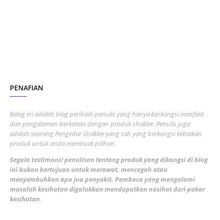
July 2023
7
June 2023
1
November 2022
1
October 2022
4
August 2022
2
PENAFIAN
July 2022
3
June 2022
1
Belog ini adalah blog peribadi penulis yang hanya berkongsi manfaat
May 2022
dan pengalaman berkaitan dengan produk shaklee. Penulis juga
3
adalah seorang Pengedar Shaklee yang sah yang berkongsi kebaikan
March 2022
3
produk untuk anda membuat pilihan.
February 2022
5
Segala testimoni/ penulisan tentang produk yang dikongsi di blog
ini bukan bertujuan untuk merawat, mencegah atau
January 2022
1
menyembuhkan apa jua penyakit. Pembaca yang mengalami
masalah kesihatan digalakkan mendapatkan nasihat dari pakar
December 2021
3
kesihatan
.
November 2021
1