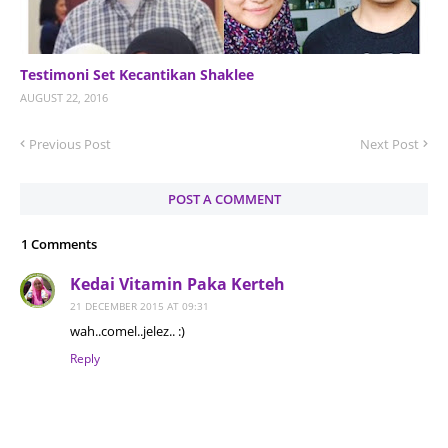
Testimoni Set Kecantikan Shaklee
AUGUST 22, 2016
Previous Post
Next Post
POST A COMMENT
1 Comments
Kedai Vitamin Paka Kerteh
21 DECEMBER 2015 AT 09:31
wah..comel..jelez.. :)
Reply