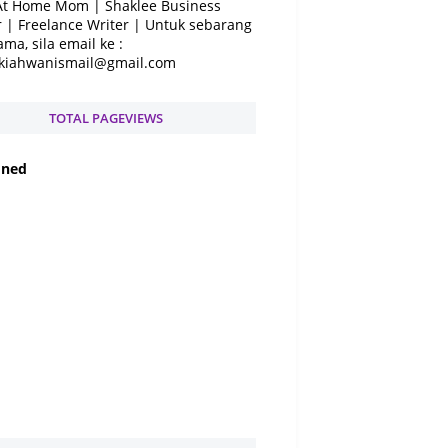
At Home Mom | Shaklee Business
 | Freelance Writer | Untuk sebarang
ama, sila email ke :
kiahwanismail@gmail.com
TOTAL PAGEVIEWS
f
n
e
d