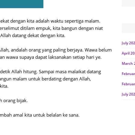
dekat dengan kita adalah waktu sepertiga malam.
erselimut ditilam empuk, kita bangun dengan niat
, Allah datang dekat dengan kita.
July 20
 Allah, andalah orang yang paling berjaya. Wawa belum
April 2
an wawa supaya dapat laksanakan setiap hari ye.
March 
 detik Allah hitung. Sampai masa malaikat datang
Februa
angun malam untuk berdating dengan Allah,
Februa
kita.
July 20
h orang bijak.
June 2
tambah amal kita untuk belalan ke sana.
Januar
Octobe