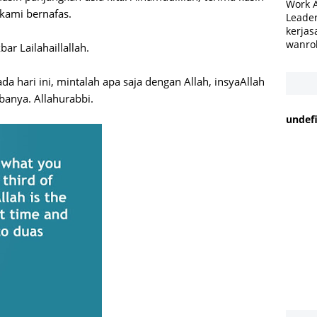
Work 
 kami bernafas.
Leader
kerjas
wanro
ar Lailahaillallah.
a hari ini, mintalah apa saja dengan Allah, insyaAllah
anya. Allahurabbi.
u
n
d
e