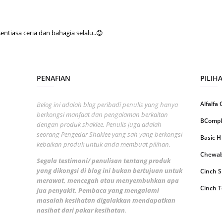
June 2
May 20
tiasa ceria dan bahagia selalu..😊
April 2
March 
Februa
PENAFIAN
PILIH
Januar
Alfalfa
Belog ini adalah blog peribadi penulis yang hanya
Octobe
berkongsi manfaat dan pengalaman berkaitan
BCompl
dengan produk shaklee. Penulis juga adalah
Septem
seorang Pengedar Shaklee yang sah yang berkongsi
Basic H
August
kebaikan produk untuk anda membuat pilihan.
Chewabl
July 20
Segala testimoni/ penulisan tentang produk
yang dikongsi di blog ini bukan bertujuan untuk
Cinch 
June 2
merawat, mencegah atau menyembuhkan apa
Cinch T
jua penyakit. Pembaca yang mengalami
May 20
masalah kesihatan digalakkan mendapatkan
Collage
nasihat dari pakar kesihatan
.
April 2
CoqTrol