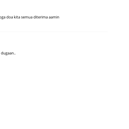
August
July 20
moga doa kita semua diterima aamin
May 20
April 2
March 
. dugaan..
Februa
Januar
Decemb
Novemb
Octobe
Septem
August
July 20