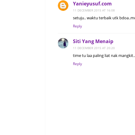
Yanieyusuf.com
11 DECEMBER 2015 AT 16:08
setuju.. waktu terbaik utk bdoa..
Reply
Siti Yang Menaip
11 DECEMBER 2015 AT 20:20
time tu laa paling liat nak mangkit.
Reply