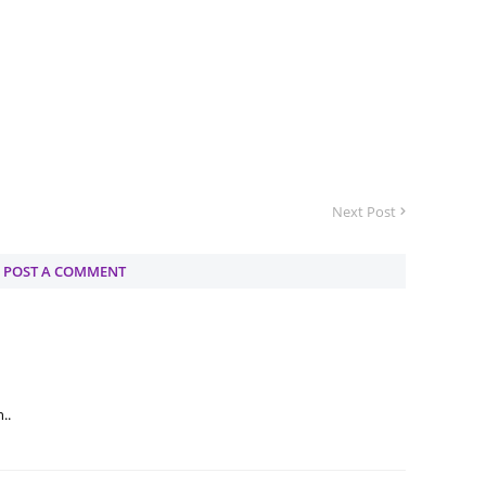
Septem
August
July 20
June 2
May 20
Next Post
April 2
March 
POST A COMMENT
Februa
Januar
Decemb
Novemb
..
Octobe
Septem