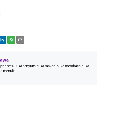
July 20
June 2
Novemb
Octobe
August
July 20
June 2
Wawa
May 20
princess, Suka senyum, suka makan, suka membaca, suka
ka menulis
March 
Februa
Januar
Decemb
Novemb
Octobe