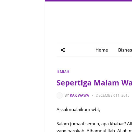
Home
Bisnes
ILMIAH
Sepertiga Malam Wa
BY
KAK WAWA
-
DECEMBER 11, 2015
Assalmualaikum wbt,
Salam jumaat semua, apa khabar? Alh
yang barokah. Alhamdulillah, Allah m