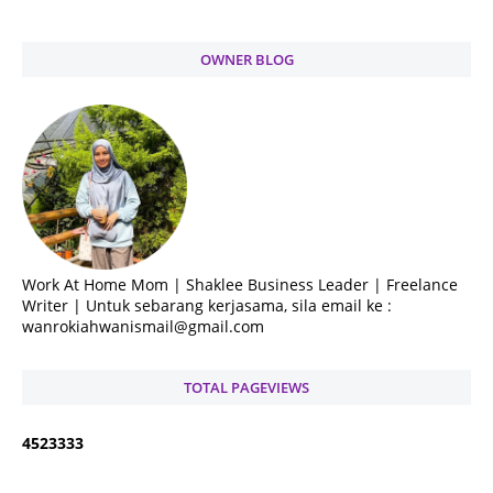
OWNER BLOG
Work At Home Mom | Shaklee Business Leader | Freelance
Writer | Untuk sebarang kerjasama, sila email ke :
wanrokiahwanismail@gmail.com
TOTAL PAGEVIEWS
4
5
2
3
3
3
3