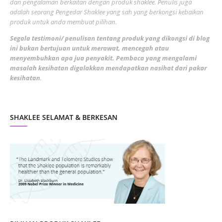
May 2022
dan pengalaman berkaitan dengan produk shaklee. Penulis juga
3
adalah seorang Pengedar Shaklee yang sah yang berkongsi kebaikan
March 2022
3
produk untuk anda membuat pilihan.
February 2022
5
Segala testimoni/ penulisan tentang produk yang dikongsi di blog
ini bukan bertujuan untuk merawat, mencegah atau
January 2022
1
menyembuhkan apa jua penyakit. Pembaca yang mengalami
masalah kesihatan digalakkan mendapatkan nasihat dari pakar
December 2021
3
kesihatan
.
November 2021
1
October 2021
5
SHAKLEE SELAMAT & BERKESAN
September 2021
10
August 2021
4
July 2021
22
June 2021
14
May 2021
1
April 2021
2
March 2021
5