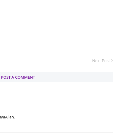
June 2
Novemb
Octobe
August
July 20
June 2
Next Post
May 20
March 
POST A COMMENT
Februa
Januar
Decemb
Novemb
syaAllah.
Octobe