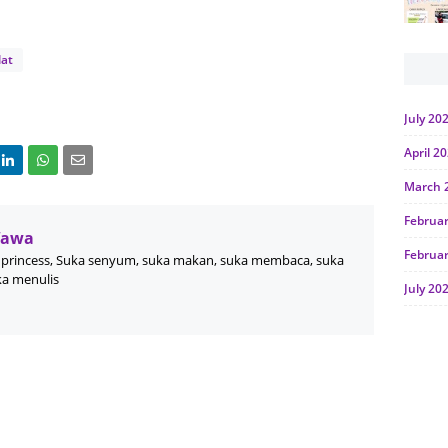
lat
July 20
April 2
March 
Februa
Wawa
Februa
princess, Suka senyum, suka makan, suka membaca, suka
ka menulis
July 20
June 2
Januar
Octobe
July 20