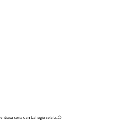
Septem
August
July 20
June 2
May 20
April 2
March 
Februa
Januar
Decemb
Novemb
Octobe
tiasa ceria dan bahagia selalu..😊
Septem
August