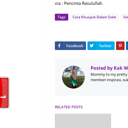
via : Pencinta Rasulullah
Tags
Cara Khusyuk Dalam Solat
So
Posted by
Kak 
Mommy to my pretty 
memberi inspirasi, su
RELATED POSTS