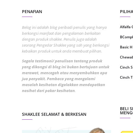
July 20
PENAFIAN
PILIH
May 20
Alfalfa
Belog ini adalah blog peribadi penulis yang hanya
April 2
berkongsi manfaat dan pengalaman berkaitan
BCompl
dengan produk shaklee. Penulis juga adalah
March 
seorang Pengedar Shaklee yang sah yang berkongsi
Basic H
Februa
kebaikan produk untuk anda membuat pilihan.
Chewabl
Januar
Segala testimoni/ penulisan tentang produk
yang dikongsi di blog ini bukan bertujuan untuk
Cinch 
Decemb
merawat, mencegah atau menyembuhkan apa
Cinch T
jua penyakit. Pembaca yang mengalami
Novemb
masalah kesihatan digalakkan mendapatkan
Collage
nasihat dari pakar kesihatan
.
Octobe
CoqTrol
Septem
DTX Co
BELI 
August
MENGG
SHAKLEE SELAMAT & BERKESAN
Detoks
July 20
ESP Sh
June 2