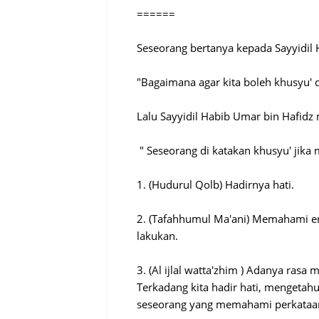
======
Seseorang bertanya kepada Sayyidil
"Bagaimana agar kita boleh khusyu' 
Lalu Sayyidil Habib Umar bin Hafidz
" Seseorang di katakan khusyu' jika 
1. (Hudurul Qolb) Hadirnya hati.
2. (Tafahhumul Ma'ani) Memahami ert
lakukan.
3. (Al ijlal watta'zhim ) Adanya ra
Terkadang kita hadir hati, mengetahui
seseorang yang memahami perkataan 