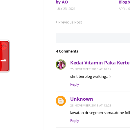
by AO
Blog
JULY 23, 2021
APRIL 0
Previous Post
4 Comments
Kedai Vitamin Paka Kert
25 NOVEMBER 2015 AT 10:12
slmt berblog walking.. :)
Reply
Unknown
28 NOVEMBER 2015 AT 12:23
lawatan dr segmen sama..done follo
Reply