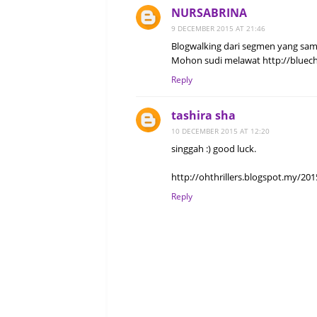
NURSABRINA
9 DECEMBER 2015 AT 21:46
Blogwalking dari segmen yang sam
Mohon sudi melawat http://bluech
Reply
tashira sha
10 DECEMBER 2015 AT 12:20
singgah :) good luck.
http://ohthrillers.blogspot.my/2
Reply