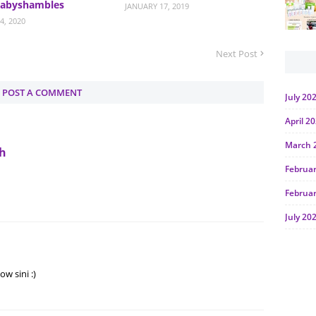
babyshambles
JANUARY 17, 2019
4, 2020
Next Post
POST A COMMENT
July 20
April 2
March 
eh
Februa
Februa
July 20
June 2
Januar
w sini :)
Octobe
July 20