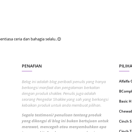
Septem
August
July 20
June 2
tiasa ceria dan bahagia selalu..😊
May 20
April 2
PENAFIAN
PILIH
March 
Februa
Alfalfa
Belog ini adalah blog peribadi penulis yang hanya
Januar
berkongsi manfaat dan pengalaman berkaitan
BCompl
dengan produk shaklee. Penulis juga adalah
Decemb
seorang Pengedar Shaklee yang sah yang berkongsi
Basic H
kebaikan produk untuk anda membuat pilihan.
Novemb
Chewabl
Segala testimoni/ penulisan tentang produk
Octobe
yang dikongsi di blog ini bukan bertujuan untuk
Cinch 
merawat, mencegah atau menyembuhkan apa
Septem
Cinch T