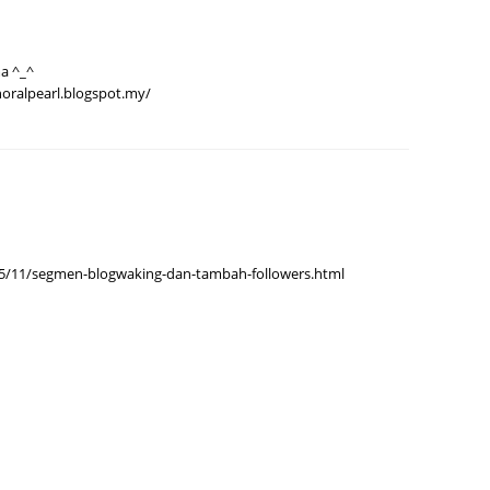
June 2
Novemb
a ^_^
oralpearl.blogspot.my/
Octobe
August
July 20
June 2
May 20
015/11/segmen-blogwaking-dan-tambah-followers.html
March 
Februa
Januar
Decemb
Novemb
Octobe