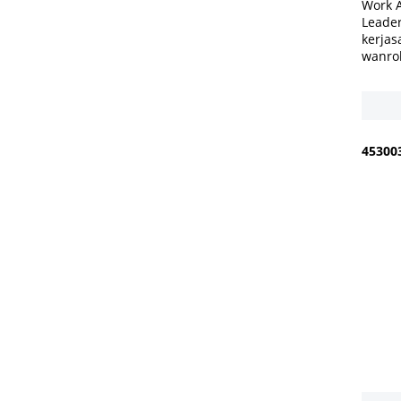
Work 
Leader
kerjas
wanro
4
5
3
0
0