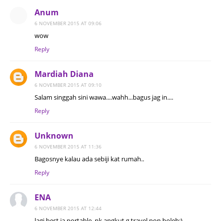
Anum
6 NOVEMBER 2015 AT 09:06
wow
Reply
Mardiah Diana
6 NOVEMBER 2015 AT 09:10
Salam singgah sini wawa....wahh...bagus jag in....
Reply
Unknown
6 NOVEMBER 2015 AT 11:36
Bagosnye kalau ada sebiji kat rumah..
Reply
ENA
6 NOVEMBER 2015 AT 12:44
lagi best ia portable..nk angkut g travel pon boleh;)