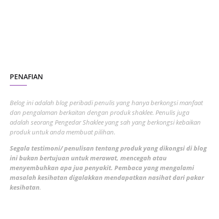
June 2023
1
November 2022
1
October 2022
4
August 2022
2
PENAFIAN
July 2022
3
June 2022
1
Belog ini adalah blog peribadi penulis yang hanya berkongsi manfaat
May 2022
dan pengalaman berkaitan dengan produk shaklee. Penulis juga
3
adalah seorang Pengedar Shaklee yang sah yang berkongsi kebaikan
March 2022
3
produk untuk anda membuat pilihan.
February 2022
5
Segala testimoni/ penulisan tentang produk yang dikongsi di blog
ini bukan bertujuan untuk merawat, mencegah atau
January 2022
1
menyembuhkan apa jua penyakit. Pembaca yang mengalami
masalah kesihatan digalakkan mendapatkan nasihat dari pakar
December 2021
3
kesihatan
.
November 2021
1
October 2021
5