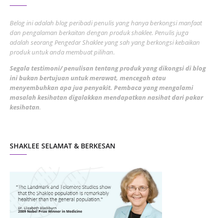
June 2022
1
Belog ini adalah blog peribadi penulis yang hanya berkongsi manfaat
May 2022
dan pengalaman berkaitan dengan produk shaklee. Penulis juga
3
adalah seorang Pengedar Shaklee yang sah yang berkongsi kebaikan
March 2022
3
produk untuk anda membuat pilihan.
February 2022
5
Segala testimoni/ penulisan tentang produk yang dikongsi di blog
ini bukan bertujuan untuk merawat, mencegah atau
January 2022
1
menyembuhkan apa jua penyakit. Pembaca yang mengalami
masalah kesihatan digalakkan mendapatkan nasihat dari pakar
December 2021
3
kesihatan
.
November 2021
1
October 2021
5
SHAKLEE SELAMAT & BERKESAN
September 2021
10
August 2021
4
July 2021
22
June 2021
14
May 2021
1