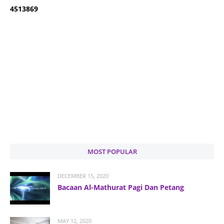
4
5
1
3
8
6
9
MOST POPULAR
DECEMBER 15, 2020
Bacaan Al-Mathurat Pagi Dan Petang
MAY 12, 2020