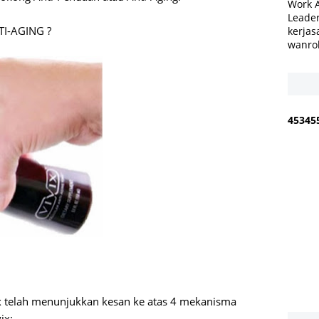
Work 
Leader
I-AGING ?
kerjas
wanro
4
5
3
4
5
x telah menunjukkan kesan ke atas 4 mekanisma
ix: