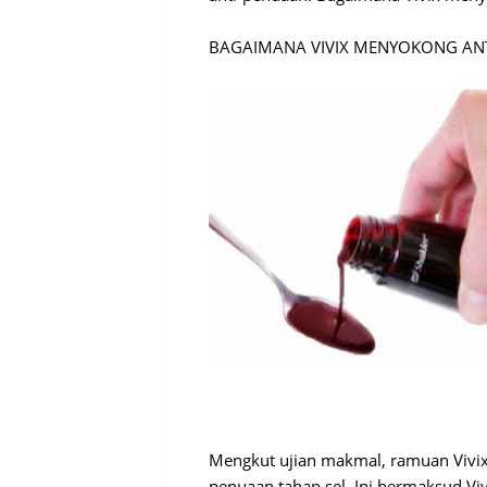
BAGAIMANA VIVIX MENYOKONG ANT
Mengkut ujian makmal, ramuan Vivi
penuaan tahap sel. Ini bermaksud Viv