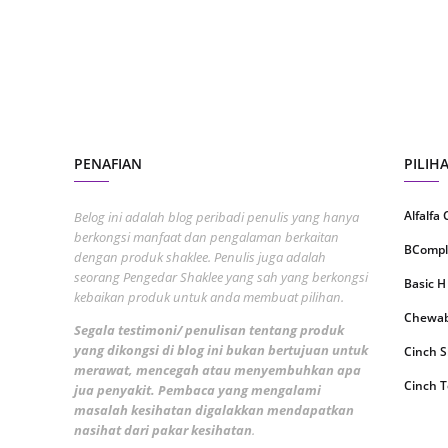
August
July 20
May 20
April 2
March 
PENAFIAN
PILIH
Februa
Alfalfa
Belog ini adalah blog peribadi penulis yang hanya
Januar
berkongsi manfaat dan pengalaman berkaitan
BCompl
Decemb
dengan produk shaklee. Penulis juga adalah
seorang Pengedar Shaklee yang sah yang berkongsi
Basic H
Novemb
kebaikan produk untuk anda membuat pilihan.
Chewabl
Octobe
Segala testimoni/ penulisan tentang produk
yang dikongsi di blog ini bukan bertujuan untuk
Cinch 
Septem
merawat, mencegah atau menyembuhkan apa
Cinch T
jua penyakit. Pembaca yang mengalami
August
masalah kesihatan digalakkan mendapatkan
Collage
July 20
nasihat dari pakar kesihatan
.