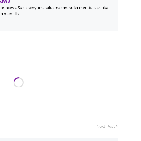
Wawa
princess, Suka senyum, suka makan, suka membaca, suka
June 2
ka menulis
Novemb
Octobe
August
July 20
June 2
May 20
March 
Februa
Januar
Decemb
Next Post
Novemb
Octobe