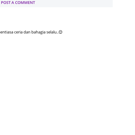
POST A COMMENT
Septem
August
July 20
tiasa ceria dan bahagia selalu..😊
June 2
May 20
April 2
March 
Februa
Januar
Decemb
Novemb
Octobe
Septem