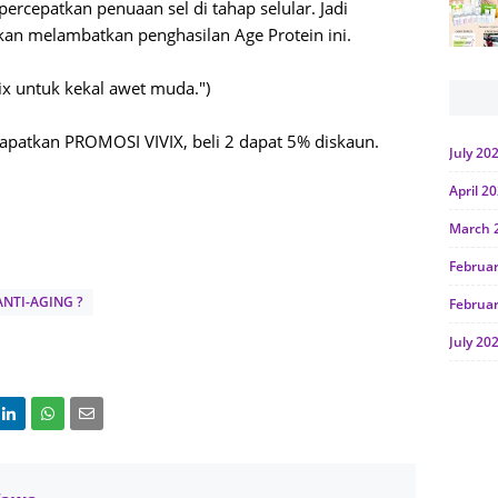
rcepatkan penuaan sel di tahap selular. Jadi
an melambatkan penghasilan Age Protein ini.
ix untuk kekal awet muda.")
apatkan PROMOSI VIVIX, beli 2 dapat 5% diskaun.
July 20
April 2
March 
Februa
NTI-AGING ?
Februa
July 20
June 2
Januar
Octobe
July 20