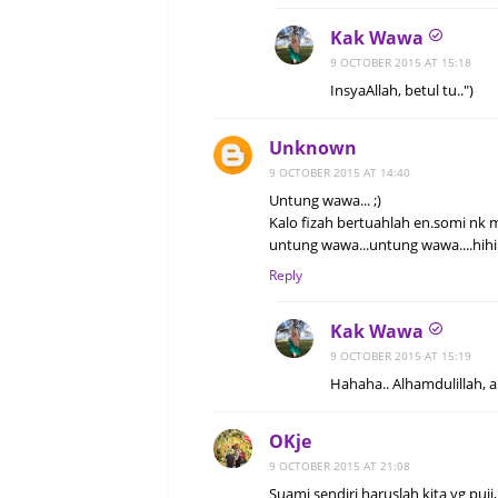
Kak Wawa
9 OCTOBER 2015 AT 15:18
InsyaAllah, betul tu..")
Unknown
9 OCTOBER 2015 AT 14:40
Untung wawa... ;)
Kalo fizah bertuahlah en.somi nk
untung wawa...untung wawa....hihi
Reply
Kak Wawa
9 OCTOBER 2015 AT 15:19
Hahaha.. Alhamdulillah, a
OKje
9 OCTOBER 2015 AT 21:08
Suami sendiri haruslah kita yg puji, 