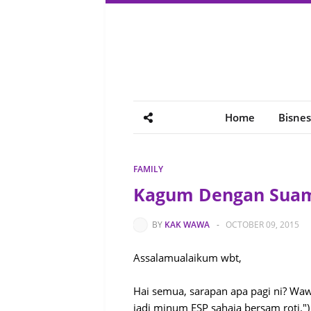
Home
Bisnes
FAMILY
Kagum Dengan Suami
BY
KAK WAWA
-
OCTOBER 09, 2015
Assalamualaikum wbt,
Hai semua, sarapan apa pagi ni? Wa
jadi minum ESP sahaja bersam roti.")