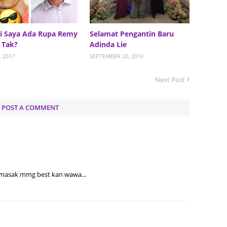
Septem
August
i Saya Ada Rupa Remy
Selamat Pengantin Baru
July 20
 Tak?
Adinda Lie
June 2
, 2017
SEPTEMBER 20, 2016
May 20
Next Post
April 2
March 
POST A COMMENT
Februa
Januar
Decemb
 masak mmg best kan wawa...
Novemb
Octobe
Septem
August