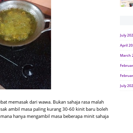
July 20
April 2
March 
Februa
Februa
July 20
June 2
hebat memasak dari wawa. Bukan sahaja rasa malah
Januar
ak ambil masa paling kurang 30-60 kinit baru boleh
 mana hanya mengambil masa beberapa minit sahaja
Octobe
July 20