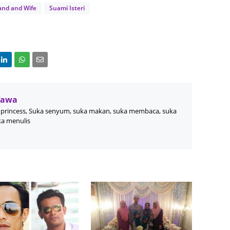
June 2
nd and Wife
Suami Isteri
Novemb
Octobe
August
July 20
June 2
Wawa
May 20
princess, Suka senyum, suka makan, suka membaca, suka
ka menulis
March 
Februa
Januar
Decemb
Novemb
Octobe