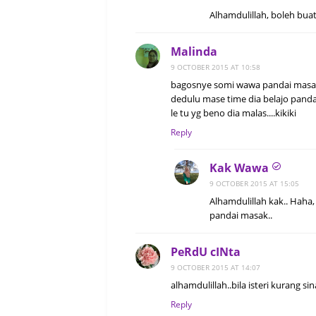
Alhamdulillah, boleh buat 
Malinda
9 OCTOBER 2015 AT 10:58
bagosnye somi wawa pandai masak..
dedulu mase time dia belajo pandai 
le tu yg beno dia malas....kikiki
Reply
Kak Wawa
9 OCTOBER 2015 AT 15:05
Alhamdulillah kak.. Haha,
pandai masak..
PeRdU cINta
9 OCTOBER 2015 AT 14:07
alhamdulillah..bila isteri kurang si
Reply