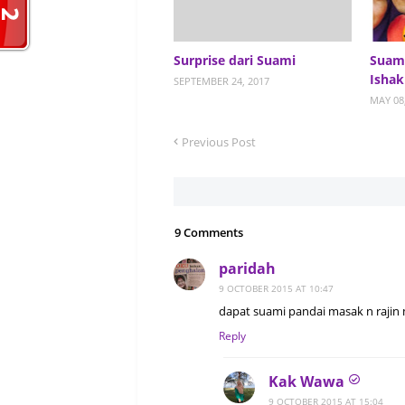
Surprise dari Suami
Suam
Ishak
SEPTEMBER 24, 2017
MAY 08
Previous Post
9 Comments
paridah
9 OCTOBER 2015 AT 10:47
dapat suami pandai masak n rajin
Reply
Kak Wawa
9 OCTOBER 2015 AT 15:04