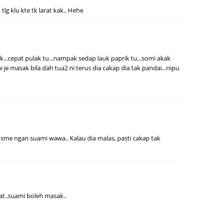
tlg klu kte tk larat kak.. Hehe
July 20
May 20
April 2
.cepat pulak tu...nampak sedap lauk paprik tu...somi akak
March 
je masak bila dah tua2 ni terus dia cakap dia tak pandai...nipu
Februa
Januar
Decemb
Novemb
 sme ngan suami wawa.. Kalau dia malas, pasti cakap tak
Octobe
Septem
August
nat..suami boleh masak..
July 20
June 2