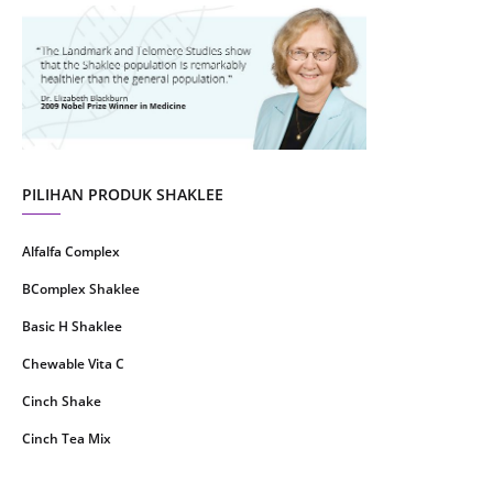
July 2021
22
June 2021
14
May 2021
1
April 2021
2
March 2021
5
PILIHAN PRODUK SHAKLEE
February 2021
4
Alfalfa Complex
January 2021
4
BComplex Shaklee
December 2020
13
Basic H Shaklee
November 2020
8
Chewable Vita C
October 2020
16
Cinch Shake
September 2020
9
Cinch Tea Mix
August 2020
6
Collagen Plus Powder
July 2020
8