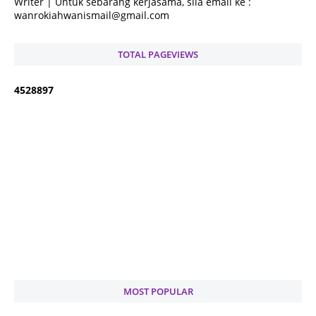
Writer | Untuk sebarang kerjasama, sila email ke :
wanrokiahwanismail@gmail.com
TOTAL PAGEVIEWS
4
5
2
8
8
9
7
MOST POPULAR