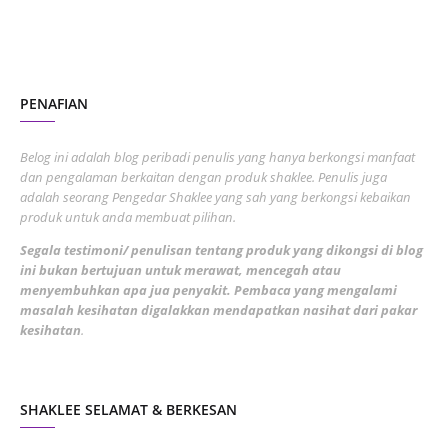
November 2022
1
October 2022
4
August 2022
2
PENAFIAN
July 2022
3
June 2022
1
Belog ini adalah blog peribadi penulis yang hanya berkongsi manfaat
May 2022
dan pengalaman berkaitan dengan produk shaklee. Penulis juga
3
adalah seorang Pengedar Shaklee yang sah yang berkongsi kebaikan
March 2022
3
produk untuk anda membuat pilihan.
February 2022
5
Segala testimoni/ penulisan tentang produk yang dikongsi di blog
ini bukan bertujuan untuk merawat, mencegah atau
January 2022
1
menyembuhkan apa jua penyakit. Pembaca yang mengalami
masalah kesihatan digalakkan mendapatkan nasihat dari pakar
December 2021
3
kesihatan
.
November 2021
1
October 2021
5
SHAKLEE SELAMAT & BERKESAN
September 2021
10
August 2021
4