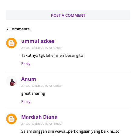
POST A COMMENT
7 Comments
ummul azkee
27 OCTOBER 2015 AT 07:08
Takutnya tgk leher membesar gitu
Reply
Anum
27 OCTOBER 2015 AT 08:48
great sharing
Reply
Mardiah Diana
27 OCTOBER 2015 AT 19:32
Salam singgah sini wawa...perkongsian yang baik ni...tq