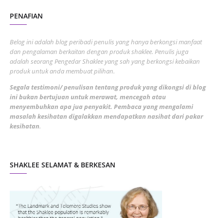
August 2022
2
PENAFIAN
July 2022
3
June 2022
1
Belog ini adalah blog peribadi penulis yang hanya berkongsi manfaat
May 2022
dan pengalaman berkaitan dengan produk shaklee. Penulis juga
3
adalah seorang Pengedar Shaklee yang sah yang berkongsi kebaikan
March 2022
3
produk untuk anda membuat pilihan.
February 2022
5
Segala testimoni/ penulisan tentang produk yang dikongsi di blog
ini bukan bertujuan untuk merawat, mencegah atau
January 2022
1
menyembuhkan apa jua penyakit. Pembaca yang mengalami
masalah kesihatan digalakkan mendapatkan nasihat dari pakar
December 2021
3
kesihatan
.
November 2021
1
October 2021
5
SHAKLEE SELAMAT & BERKESAN
September 2021
10
August 2021
4
July 2021
22
June 2021
14