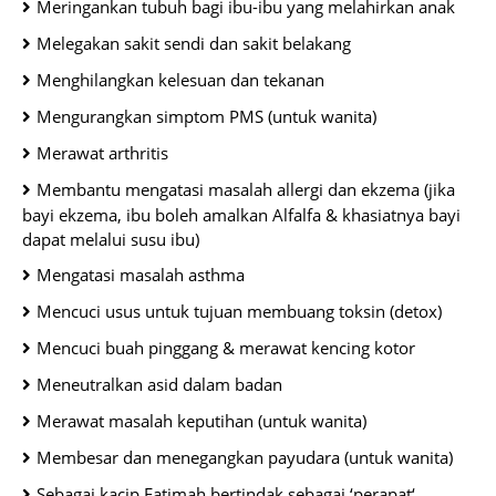
Meringankan tubuh bagi ibu-ibu yang melahirkan anak
Melegakan
sakit sendi
dan
sakit belakang
Menghilangkan
kelesuan
dan
tekanan
Mengurangkan
simptom
PMS
(untuk wanita)
Merawat
arthritis
Membantu mengatasi masalah
allergi dan ekzema
(jika
bayi ekzema, ibu boleh amalkan Alfalfa & khasiatnya bayi
dapat melalui susu ibu)
Mengatasi masalah
asthma
Mencuci usus
untuk tujuan
membuang toksin (detox)
Mencuci buah pinggang & merawat kencing kotor
Meneutralkan asid
dalam badan
Merawat
masalah
keputihan
(untuk wanita)
Membesar
dan
menegangkan payudara
(untuk wanita)
Sebagai kacip Fatimah bertindak sebagai ‘
perapat
‘