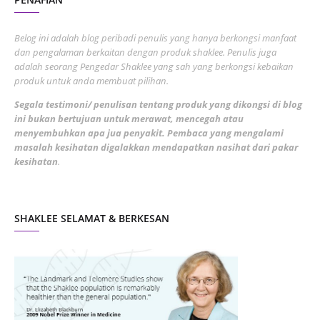
July 2022
3
June 2022
1
Belog ini adalah blog peribadi penulis yang hanya berkongsi manfaat
May 2022
dan pengalaman berkaitan dengan produk shaklee. Penulis juga
3
adalah seorang Pengedar Shaklee yang sah yang berkongsi kebaikan
March 2022
3
produk untuk anda membuat pilihan.
February 2022
5
Segala testimoni/ penulisan tentang produk yang dikongsi di blog
ini bukan bertujuan untuk merawat, mencegah atau
January 2022
1
menyembuhkan apa jua penyakit. Pembaca yang mengalami
masalah kesihatan digalakkan mendapatkan nasihat dari pakar
December 2021
3
kesihatan
.
November 2021
1
October 2021
5
SHAKLEE SELAMAT & BERKESAN
September 2021
10
August 2021
4
July 2021
22
June 2021
14
May 2021
1