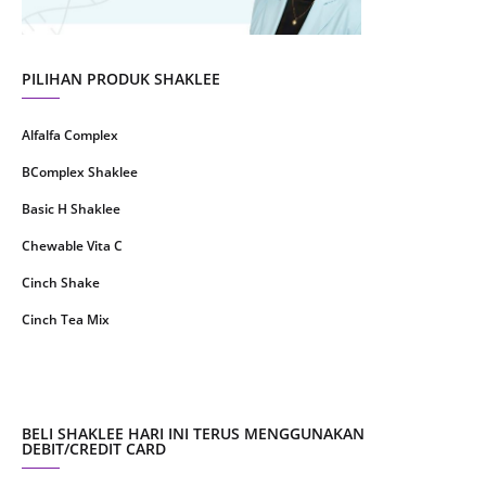
April 2021
2
March 2021
5
PILIHAN PRODUK SHAKLEE
February 2021
4
Alfalfa Complex
January 2021
4
BComplex Shaklee
December 2020
13
Basic H Shaklee
November 2020
8
Chewable Vita C
October 2020
16
Cinch Shake
September 2020
9
Cinch Tea Mix
August 2020
6
Collagen Plus Powder
July 2020
8
CoqTrol Plus
May 2020
19
DTX Complex
BELI SHAKLEE HARI INI TERUS MENGGUNAKAN
April 2020
51
DEBIT/CREDIT CARD
Detoks Shaklee
March 2020
28