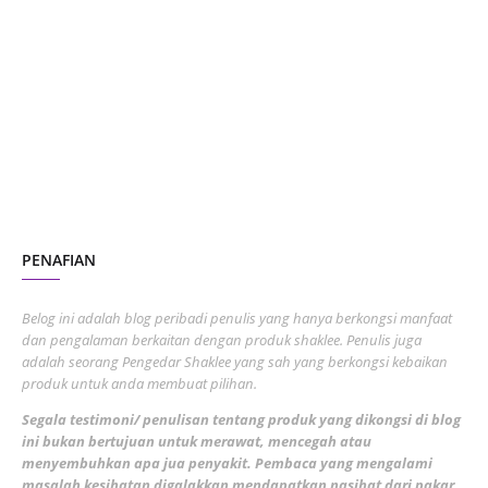
January 2024
5
October 2023
2
July 2023
7
June 2023
1
November 2022
1
October 2022
4
August 2022
2
PENAFIAN
July 2022
3
June 2022
1
Belog ini adalah blog peribadi penulis yang hanya berkongsi manfaat
May 2022
dan pengalaman berkaitan dengan produk shaklee. Penulis juga
3
adalah seorang Pengedar Shaklee yang sah yang berkongsi kebaikan
March 2022
3
produk untuk anda membuat pilihan.
February 2022
5
Segala testimoni/ penulisan tentang produk yang dikongsi di blog
ini bukan bertujuan untuk merawat, mencegah atau
January 2022
1
menyembuhkan apa jua penyakit. Pembaca yang mengalami
masalah kesihatan digalakkan mendapatkan nasihat dari pakar
December 2021
3