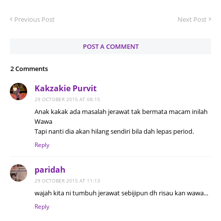
Previous Post
Next Post
POST A COMMENT
2 Comments
Kakzakie Purvit
29 OCTOBER 2015 AT 08:15
Anak kakak ada masalah jerawat tak bermata macam inilah
Wawa
Tapi nanti dia akan hilang sendiri bila dah lepas period.
Reply
paridah
29 OCTOBER 2015 AT 11:13
wajah kita ni tumbuh jerawat sebijipun dh risau kan wawa...
Reply