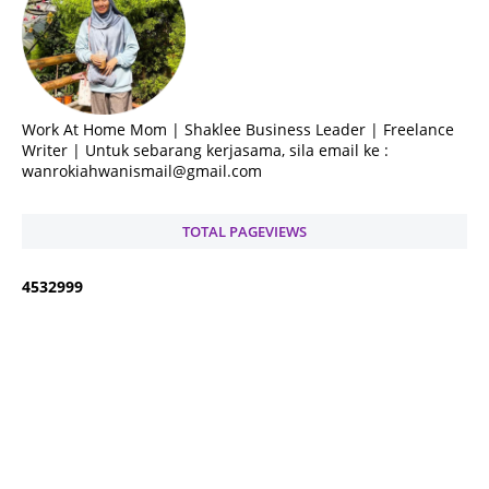
Work At Home Mom | Shaklee Business Leader | Freelance
Writer | Untuk sebarang kerjasama, sila email ke :
wanrokiahwanismail@gmail.com
TOTAL PAGEVIEWS
4
5
3
2
9
9
9