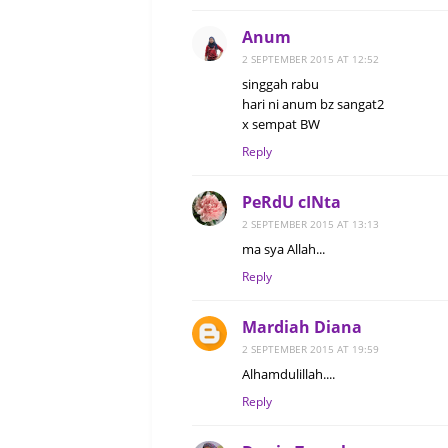
Anum
2 SEPTEMBER 2015 AT 12:52
singgah rabu
hari ni anum bz sangat2
x sempat BW
Reply
PeRdU cINta
2 SEPTEMBER 2015 AT 13:13
ma sya Allah...
Reply
Mardiah Diana
2 SEPTEMBER 2015 AT 19:59
Alhamdulillah....
Reply