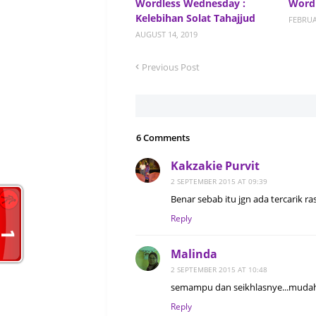
Wordless Wednesday :
Word
Kelebihan Solat Tahajjud
FEBRUA
AUGUST 14, 2019
Previous Post
6 Comments
Kakzakie Purvit
2 SEPTEMBER 2015 AT 09:39
Benar sebab itu jgn ada tercarik ra
Reply
Malinda
2 SEPTEMBER 2015 AT 10:48
semampu dan seikhlasnye...muda
Reply