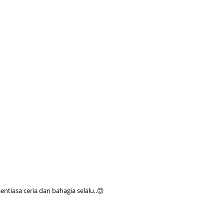
Septem
August
July 20
June 2
May 20
April 2
March 
Februa
Januar
Decemb
Novemb
tiasa ceria dan bahagia selalu..😊
Octobe
Septem