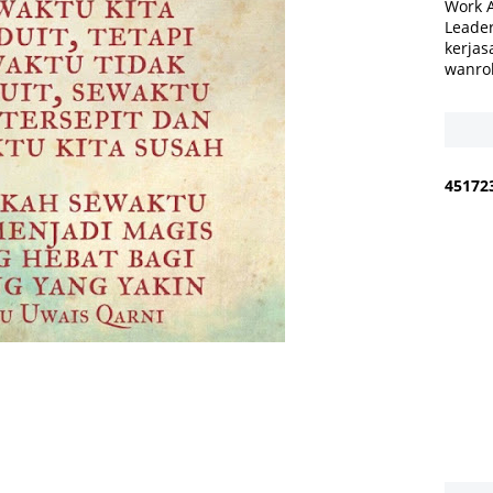
Work 
Leader
kerjas
wanro
4
5
1
7
2