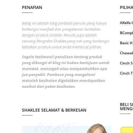
August
PENAFIAN
PILIH
July 20
Alfalfa
Belog ini adalah blog peribadi penulis yang hanya
May 20
berkongsi manfaat dan pengalaman berkaitan
BCompl
dengan produk shaklee. Penulis juga adalah
April 2
seorang Pengedar Shaklee yang sah yang berkongsi
Basic H
March 
kebaikan produk untuk anda membuat pilihan.
Chewabl
Februa
Segala testimoni/ penulisan tentang produk
yang dikongsi di blog ini bukan bertujuan untuk
Cinch 
Januar
merawat, mencegah atau menyembuhkan apa
Cinch T
jua penyakit. Pembaca yang mengalami
Decemb
masalah kesihatan digalakkan mendapatkan
Collage
Novemb
nasihat dari pakar kesihatan
.
CoqTrol
Octobe
DTX Co
BELI 
Septem
MENGG
SHAKLEE SELAMAT & BERKESAN
Detoks
August
ESP Sh
July 20