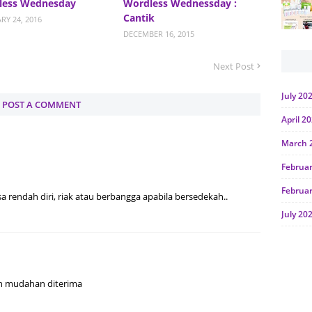
less Wednesday
Wordless Wednessday :
Cantik
RY 24, 2016
DECEMBER 16, 2015
Next Post
July 20
POST A COMMENT
April 2
March 
Februa
Februa
sa rendah diri, riak atau berbangga apabila bersedekah..
July 20
June 2
Januar
h mudahan diterima
Octobe
July 20