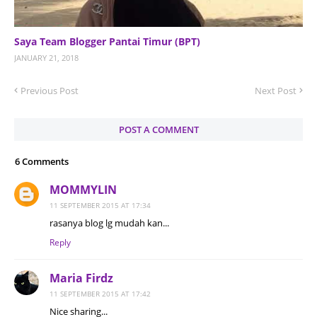
Saya Team Blogger Pantai Timur (BPT)
JANUARY 21, 2018
Previous Post
Next Post
POST A COMMENT
6 Comments
MOMMYLIN
11 SEPTEMBER 2015 AT 17:34
rasanya blog lg mudah kan...
Reply
Maria Firdz
11 SEPTEMBER 2015 AT 17:42
Nice sharing...