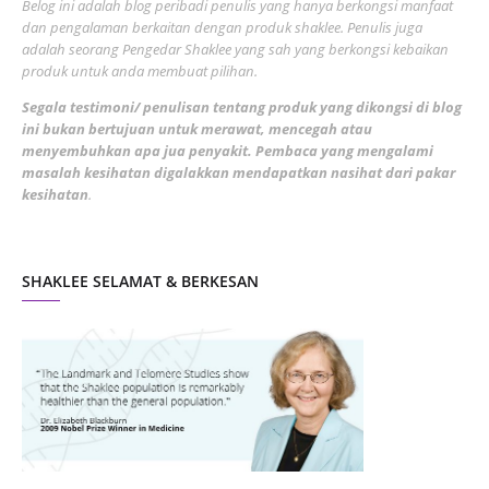
Belog ini adalah blog peribadi penulis yang hanya berkongsi manfaat
May 2022
dan pengalaman berkaitan dengan produk shaklee. Penulis juga
3
adalah seorang Pengedar Shaklee yang sah yang berkongsi kebaikan
March 2022
3
produk untuk anda membuat pilihan.
February 2022
5
Segala testimoni/ penulisan tentang produk yang dikongsi di blog
ini bukan bertujuan untuk merawat, mencegah atau
January 2022
1
menyembuhkan apa jua penyakit. Pembaca yang mengalami
masalah kesihatan digalakkan mendapatkan nasihat dari pakar
December 2021
3
kesihatan
.
November 2021
1
October 2021
5
SHAKLEE SELAMAT & BERKESAN
September 2021
10
August 2021
4
July 2021
22
June 2021
14
May 2021
1
April 2021
2