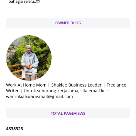
bahagia selalu..😊
OWNER BLOG
Work At Home Mom | Shaklee Business Leader | Freelance
Writer | Untuk sebarang kerjasama, sila email ke :
wanrokiahwanismail@gmail.com
TOTAL PAGEVIEWS
4
5
3
8
3
2
3