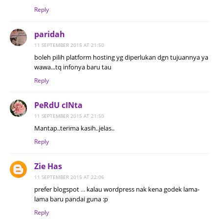
Reply
paridah
11 SEPTEMBER 2015 AT 21:50
boleh pilih platform hosting yg diperlukan dgn tujuannya ya
wawa...tq infonya baru tau
Reply
PeRdU cINta
11 SEPTEMBER 2015 AT 21:50
Mantap..terima kasih..jelas..
Reply
Zie Has
11 SEPTEMBER 2015 AT 22:06
prefer blogspot
.
.
.
kalau wordpress nak kena godek lama-
lama baru pandai guna :p
Reply