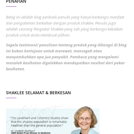
PENAFIAN
July 2022
3
June 2022
1
Belog ini adalah blog peribadi penulis yang hanya berkongsi manfaat
May 2022
dan pengalaman berkaitan dengan produk shaklee. Penulis juga
3
adalah seorang Pengedar Shaklee yang sah yang berkongsi kebaikan
March 2022
3
produk untuk anda membuat pilihan.
February 2022
5
Segala testimoni/ penulisan tentang produk yang dikongsi di blog
ini bukan bertujuan untuk merawat, mencegah atau
January 2022
1
menyembuhkan apa jua penyakit. Pembaca yang mengalami
masalah kesihatan digalakkan mendapatkan nasihat dari pakar
December 2021
3
kesihatan
.
November 2021
1
October 2021
5
SHAKLEE SELAMAT & BERKESAN
September 2021
10
August 2021
4
July 2021
22
June 2021
14