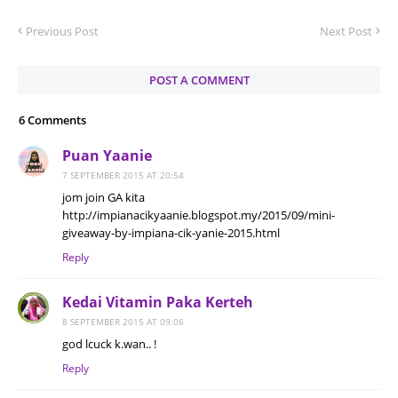
Previous Post
Next Post
POST A COMMENT
6 Comments
Puan Yaanie
7 SEPTEMBER 2015 AT 20:54
jom join GA kita
http://impianacikyaanie.blogspot.my/2015/09/mini-
giveaway-by-impiana-cik-yanie-2015.html
Reply
Kedai Vitamin Paka Kerteh
8 SEPTEMBER 2015 AT 09:06
god lcuck k.wan.. !
Reply