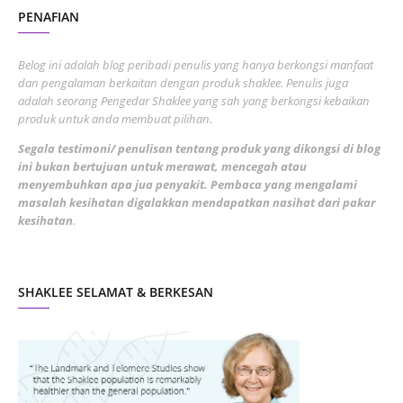
PENAFIAN
July 2022
3
June 2022
1
Belog ini adalah blog peribadi penulis yang hanya berkongsi manfaat
May 2022
dan pengalaman berkaitan dengan produk shaklee. Penulis juga
3
adalah seorang Pengedar Shaklee yang sah yang berkongsi kebaikan
March 2022
3
produk untuk anda membuat pilihan.
February 2022
5
Segala testimoni/ penulisan tentang produk yang dikongsi di blog
ini bukan bertujuan untuk merawat, mencegah atau
January 2022
1
menyembuhkan apa jua penyakit. Pembaca yang mengalami
masalah kesihatan digalakkan mendapatkan nasihat dari pakar
December 2021
3
kesihatan
.
November 2021
1
October 2021
5
SHAKLEE SELAMAT & BERKESAN
September 2021
10
August 2021
4
July 2021
22
June 2021
14