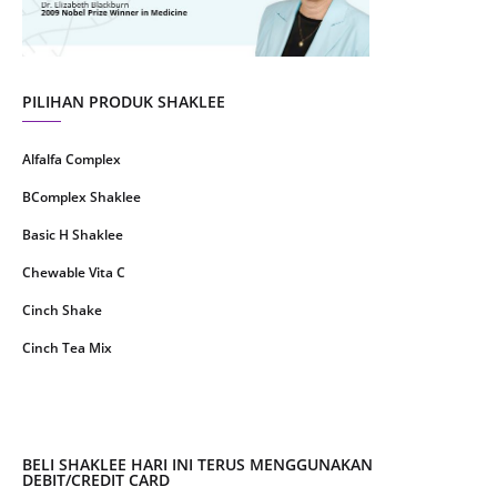
May 2021
1
April 2021
2
March 2021
5
PILIHAN PRODUK SHAKLEE
February 2021
4
Alfalfa Complex
January 2021
4
BComplex Shaklee
December 2020
13
Basic H Shaklee
November 2020
8
Chewable Vita C
October 2020
16
Cinch Shake
September 2020
9
Cinch Tea Mix
August 2020
6
Collagen Plus Powder
July 2020
8
CoqTrol Plus
May 2020
19
DTX Complex
BELI SHAKLEE HARI INI TERUS MENGGUNAKAN
April 2020
51
DEBIT/CREDIT CARD