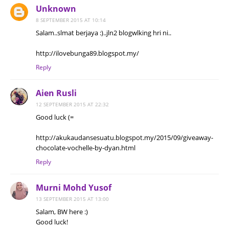
Unknown
8 SEPTEMBER 2015 AT 10:14
Salam..slmat berjaya :)..jln2 blogwlking hri ni..
http://ilovebunga89.blogspot.my/
Reply
Aien Rusli
12 SEPTEMBER 2015 AT 22:32
Good luck (=
http://akukaudansesuatu.blogspot.my/2015/09/giveaway-
chocolate-vochelle-by-dyan.html
Reply
Murni Mohd Yusof
13 SEPTEMBER 2015 AT 13:00
Salam, BW here :)
Good luck!