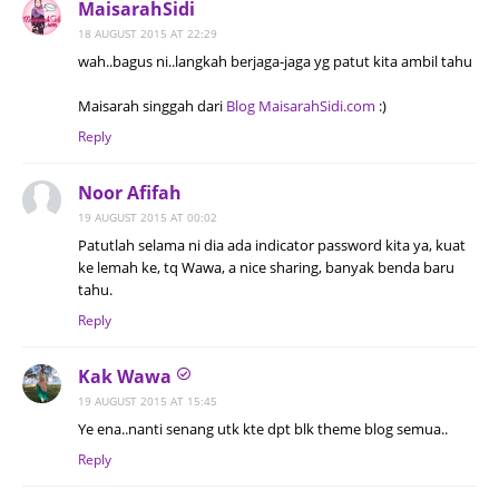
MaisarahSidi
18 AUGUST 2015 AT 22:29
wah..bagus ni..langkah berjaga-jaga yg patut kita ambil tahu
Maisarah singgah dari
Blog MaisarahSidi.com
:)
Reply
Noor Afifah
19 AUGUST 2015 AT 00:02
Patutlah selama ni dia ada indicator password kita ya, kuat
ke lemah ke, tq Wawa, a nice sharing, banyak benda baru
tahu.
Reply
Kak Wawa
19 AUGUST 2015 AT 15:45
Ye ena..nanti senang utk kte dpt blk theme blog semua..
Reply