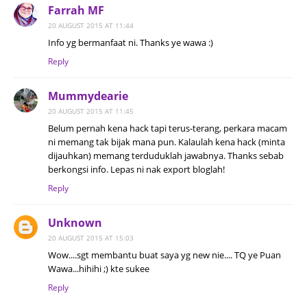
Farrah MF
20 AUGUST 2015 AT 11:44
Info yg bermanfaat ni. Thanks ye wawa :)
Reply
Mummydearie
20 AUGUST 2015 AT 11:45
Belum pernah kena hack tapi terus-terang, perkara macam
ni memang tak bijak mana pun. Kalaulah kena hack (minta
dijauhkan) memang terduduklah jawabnya. Thanks sebab
berkongsi info. Lepas ni nak export bloglah!
Reply
Unknown
20 AUGUST 2015 AT 15:03
Wow....sgt membantu buat saya yg new nie.... TQ ye Puan
Wawa...hihihi ;) kte sukee
Reply