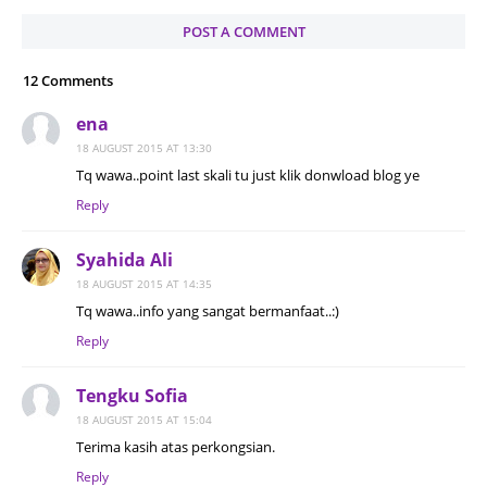
POST A COMMENT
12 Comments
ena
18 AUGUST 2015 AT 13:30
Tq wawa..point last skali tu just klik donwload blog ye
Reply
Syahida Ali
18 AUGUST 2015 AT 14:35
Tq wawa..info yang sangat bermanfaat..:)
Reply
Tengku Sofia
18 AUGUST 2015 AT 15:04
Terima kasih atas perkongsian.
Reply