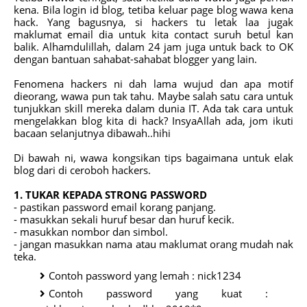
kena. Bila login id blog, tetiba keluar page blog wawa kena
hack. Yang bagusnya, si hackers tu letak laa jugak
maklumat email dia untuk kita contact suruh betul kan
balik. Alhamdulillah, dalam 24 jam juga untuk back to OK
dengan bantuan sahabat-sahabat blogger yang lain.
Fenomena hackers ni dah lama wujud dan apa motif
dieorang, wawa pun tak tahu. Maybe salah satu cara untuk
tunjukkan skill mereka dalam dunia IT. Ada tak cara untuk
mengelakkan blog kita di hack? InsyaAllah ada, jom ikuti
bacaan selanjutnya dibawah..hihi
Di bawah ni, wawa kongsikan tips bagaimana untuk elak
blog dari di ceroboh hackers.
1. TUKAR KEPADA STRONG PASSWORD
- pastikan password email korang panjang.
- masukkan sekali huruf besar dan huruf kecik.
- masukkan nombor dan simbol.
- jangan masukkan nama atau maklumat orang mudah nak
teka.
Contoh password yang lemah : nick1234
Contoh password yang kuat :