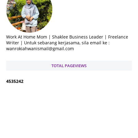
Work At Home Mom | Shaklee Business Leader | Freelance
Writer | Untuk sebarang kerjasama, sila email ke :
wanrokiahwanismail@gmail.com
TOTAL PAGEVIEWS
4
5
3
5
2
4
2