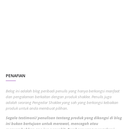
January 2024
5
October 2023
2
July 2023
7
June 2023
1
November 2022
1
October 2022
4
August 2022
2
PENAFIAN
July 2022
3
June 2022
1
Belog ini adalah blog peribadi penulis yang hanya berkongsi manfaat
May 2022
dan pengalaman berkaitan dengan produk shaklee. Penulis juga
3
adalah seorang Pengedar Shaklee yang sah yang berkongsi kebaikan
March 2022
3
produk untuk anda membuat pilihan.
February 2022
5
Segala testimoni/ penulisan tentang produk yang dikongsi di blog
ini bukan bertujuan untuk merawat, mencegah atau
January 2022
1