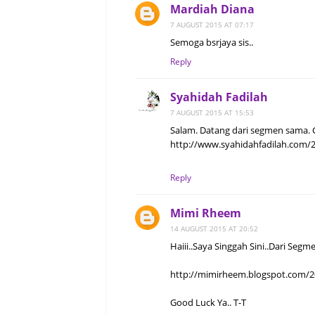
Mardiah Diana
</b>&nbsp;&
7 AUGUST 2015 AT 07:17
Semoga bsrjaya sis..
href="http://w
Reply
gmen-blogl
target="_blank
Syahidah Fadilah
7 AUGUST 2015 AT 15:53
Salam. Datang dari segmen sama. G
<li>Follow bl
http://www.syahidahfadilah.com/2
Reply
<li>Lik
href="https://
Mimi Rheem
ory" target=
14 AUGUST 2015 AT 20:52
'15</a>]&nb
Haiii..Saya Singgah Sini..Dari Segm
href="https:
Movi
http://mimirheem.blogspot.com/2
Eh/119543304
Movie Best 
Good Luck Ya.. T-T