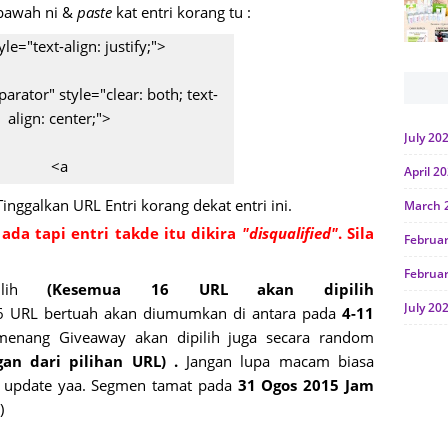
i bawah ni &
paste
kat entri korang tu :
yle="text-align: justify;">
arator" style="clear: both; text-
align: center;">
July 20
<a
April 2
ww.rafzantomomi.com/2015/07/se
Tinggalkan URL Entri korang dekat entri ini.
March 
-1-giveaway-bloglist.html"
 ada tapi entri takde itu dikira
"disqualified"
. Sila
"><img border="0" height="384"
Februa
ogger.googleusercontent.com/img/
Februa
Z2xl/AVvXsEj6xj3mj8zA-
ilih
(Kesemua 16 URL akan dipilih
July 20
J6YicQHyWukVhIVVnW2SA8uLX3
6 URL bertuah akan diumumkan di antara pada
4-11
wb6cxs9oBP-y4B9P9z-
menang Giveaway akan dipilih juga secara random
June 2
QQjwU0miH3Ez_PKdxhNoARGXa
gan dari pilihan URL) .
Jangan lupa macam biasa
Januar
2TkFInERDDXegxTPEmU/s640/seg
h update yaa. Segmen tamat pada
31 Ogos 2015 Jam
" width="640" /></a></div>
)
Octobe
July 20