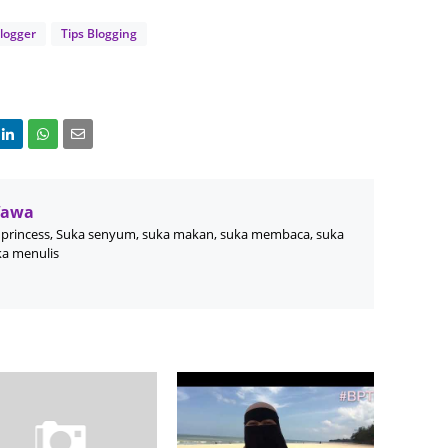
arator" style="clear: both; text-
align: center;">
June 2
logger
Tips Blogging
Novemb
ambar Untuk Join*</div>
Octobe
yle="text-align: center;">
August
July 20
<br /></div>
June 2
Wawa
</div>
princess, Suka senyum, suka makan, suka membaca, suka
May 20
ka menulis
March 
yle="text-align: justify;">
Februa
;<b>"Segmen 3 in 1 (Giveaway +
Januar
p;+ Blogwalking)&nbsp;Rafzan
 '15"</b>&nbsp;.Kali ni korang
Decemb
ab ada GIVEAWAY sekali dalam
Novemb
 so hadiahnya ialah :<br />
Octobe