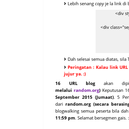
Lebih senang
copy
je la link d
<div st
<div class="sep
href="http://w
Dah selesai semua diatas, sila 
gmen-3-in
Peringatan : Kalau link URL
target="_blank
jujur ya. :)
src="https://bl
b/R29v
16 URL blog
akan dip
i_m1W473Cgdv
melalui
random.org
)
Keputusan 1
myhD
September 2015 (Jumaat)
. 5 Pe
DR03Ap1A3N4v
dari
random.org
(secara berasin
2XJX0wsCPhJE9
blogwalking semua peserta bila da
men-2.jpg
11:59 pm
. Selamat bersegmen gais. :