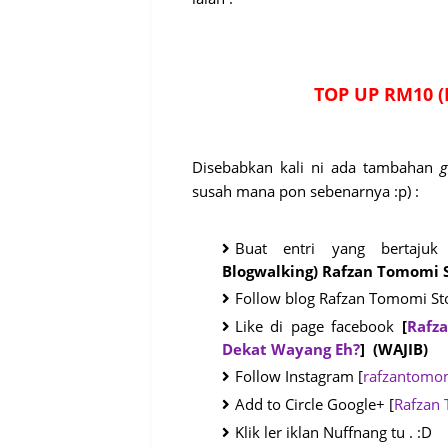
TOP UP RM10 (B
Disebabkan kali ni ada tambahan
g
susah mana pon sebenarnya :p) :
Buat entri yang bertaju
Blogwalking) Rafzan Tomomi S
Follow blog Rafzan Tomomi St
Like di page facebook
[
Rafz
Dekat Wayang Eh?
]
(WAJIB)
Follow Instagram [
rafzantomo
Add to Circle Google+ [
Rafzan
Klik ler iklan Nuffnang tu . :D