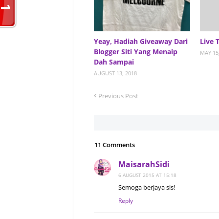
<div st
Yeay, Hadiah Giveaway Dari
Live 
Blogger Siti Yang Menaip
<b><span style="
MAY 15
Dah Sampai
UP RM10 (Buat 
AUGUST 13, 2018
Previous Post
Disebab
<i>giveaway</i>,
11 Comments
(Takde lah susa
MaisarahSidi
6 AUGUST 2015 AT 15:18
Semoga berjaya sis!
<li>Buat entri 
Reply
in 1 (G
Blogwalking)&