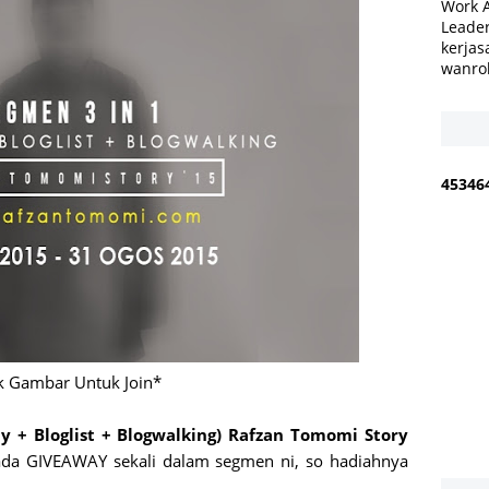
Work 
Leader
kerjas
wanro
4
5
3
4
6
k Gambar Untuk Join*
y + Bloglist + Blogwalking) Rafzan Tomomi Story
 ada GIVEAWAY sekali dalam segmen ni, so hadiahnya