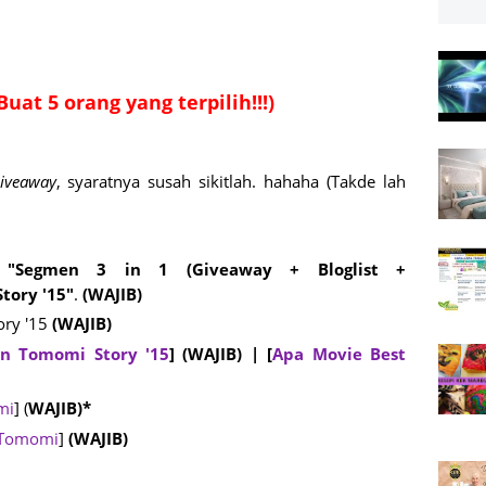
uat 5 orang yang terpilih!!!)
iveaway
, syaratnya susah sikitlah. hahaha (Takde lah
k
"Segmen 3 in 1 (Giveaway + Bloglist +
tory '15"
.
(WAJIB)
ory '15
(WAJIB)
an Tomomi Story '15
]
(WAJIB)
| [
Apa Movie Best
mi
] (
WAJIB)*
 Tomomi
]
(WAJIB)