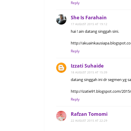
</b>&n
Reply
<li
She Is Farahain
href="http:/
17 AUGUST 2015 AT 19:12
target="_blank
hai ! ain datang singgah sini.
http://akuainkausiapa.blogspot.c
<li>Ad
Reply
href="https://p
sts" target="_
Izzati Suhaide
<
18 AUGUST 2015 AT 15:39
datang singgah ini dr segmen yg sa
<li>Klik l
http://izatie91.blogspot.com/2015
Reply
<li>Lebih sena
link di 
Rafzan Tomomi
<i>paste</i>&
22 AUGUST 2015 AT 22:29