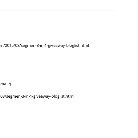
bsp;<b>(WAJIB)</b></li>
June 2
May 20
>Follow Instagram [<a
/instagram.com/rafzantomomi"
April 2
">rafzantomomi</a>] (<b>WAJIB)*
March 
</b></li>
om/2015/08/segmen-3-in-1-giveaway-bloglist.html
Februa
d to Circle Google+ [<a
Januar
lus.google.com/+RafzanTomomi/po
Octobe
blank">Rafzan Tomomi</a>]&nbsp;
b>(WAJIB)</b></li>
Septem
ma.. :)
August
er iklan Nuffnang tu . :D</li>
/08/segmen-3-in-1-giveaway-bloglist.html
July 20
ng<i>&nbsp;copy</i>&nbsp;je la
June 2
bawah ni&nbsp;&amp;&nbsp;
May 20
nbsp;kat entri korang tu :</li>
April 2
</ul>