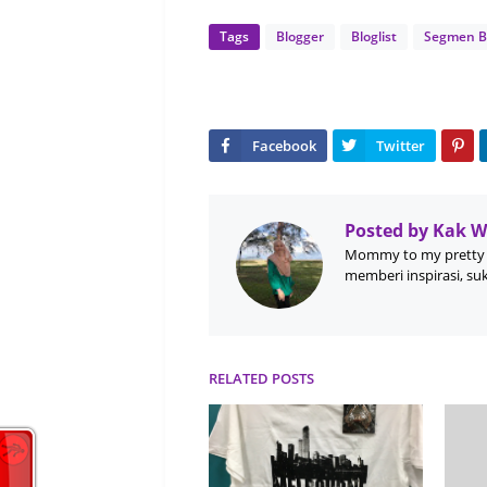
<div class="sep
Tags
Blogger
Bloglist
Segmen B
*Klik G
<div st
Posted by
Kak 
Mommy to my pretty 
memberi inspirasi, su
<div st
Jom Join&nbsp
Bloglist&nbs
RELATED POSTS
Tomomi Story
bertuah seb
segmen ni,