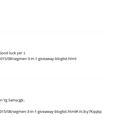
August
amp;&nbsp;<i>backlink&nbsp;
</i>ke&nbsp;<a
July 20
ww.rafzantomomi.com/2015/02/se
May 20
ist-blogwalking-rts15.html"
">entri ni</a>.<b>&nbsp;(WAJIB)
April 2
</b></li>
March 
ood luck yer :)
Februa
og Rafzan Tomomi Story '15 <b>
015/08/segmen-3-in-1-giveaway-bloglist.html
(WAJIB)</b></li>
Januar
Decemb
e di page facebook <b>[<a
www.facebook.com/rafzantomomist
Novemb
"_blank">Rafzan Tomomi Story
Octobe
sp;<b>(WAJIB)</b>&nbsp;| [<a
en Yg Sama Jgk..
//www.facebook.com/pages/Apa-
Septem
e-Best-Dekat-Wayang-
015/08/segmen-3-in-1-giveaway-bloglist.html#.Vc3cy7Kqqkp
August
754158" target="_blank">Apa
July 20
Dekat Wayang Eh?</a>]&nbsp;