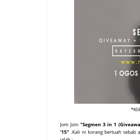
*Kli
Jom Join
"Segmen 3 in 1 (Giveawa
'15"
.Kali ni korang bertuah sebab
ialah :