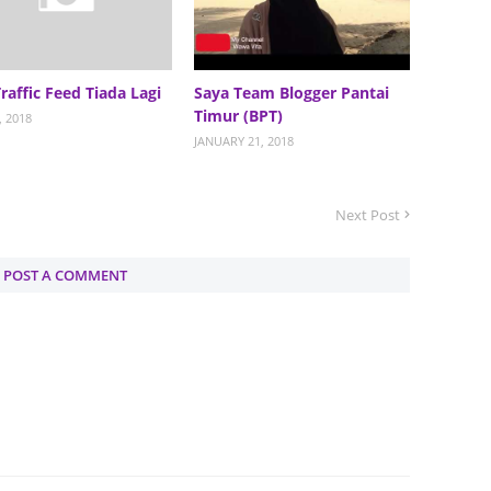
<br />
Septem
August
yle="text-align: center;">
Traffic Feed Tiada Lagi
Saya Team Blogger Pantai
July 20
Timur (BPT)
color: red; font-size: large;">TOP
, 2018
June 2
JANUARY 21, 2018
5 orang yang terpilih!!!)</span>
</b></div>
May 20
April 2
Next Post
<br />
March 
POST A COMMENT
kan kali ni ada tambahan
Februa
 syaratnya susah sikitlah. hahaha
Januar
h mana pon sebenarnya :p) :<br />
Decemb
<ul>
Novemb
yang bertajuk&nbsp;<b>"Segmen 3
Octobe
iveaway + Bloglist&nbsp;+
Septem
nbsp;Rafzan Tomomi Story '15"