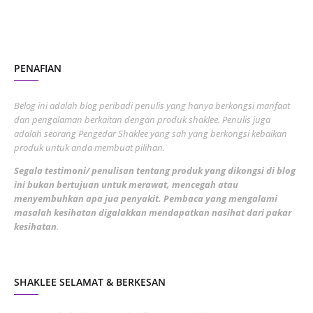
October 2022
4
August 2022
2
PENAFIAN
July 2022
3
June 2022
1
Belog ini adalah blog peribadi penulis yang hanya berkongsi manfaat
May 2022
dan pengalaman berkaitan dengan produk shaklee. Penulis juga
3
adalah seorang Pengedar Shaklee yang sah yang berkongsi kebaikan
March 2022
3
produk untuk anda membuat pilihan.
February 2022
5
Segala testimoni/ penulisan tentang produk yang dikongsi di blog
ini bukan bertujuan untuk merawat, mencegah atau
January 2022
1
menyembuhkan apa jua penyakit. Pembaca yang mengalami
masalah kesihatan digalakkan mendapatkan nasihat dari pakar
December 2021
3
kesihatan
.
November 2021
1
October 2021
5
SHAKLEE SELAMAT & BERKESAN
September 2021
10
August 2021
4