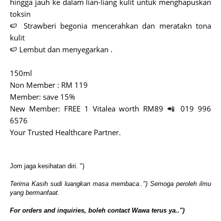
hingga jauh ke dalam lian-liang kulit untuk menghapuskan
toksin
🍉 Strawberi begonia mencerahkan dan meratakn tona
kulit
🍉 Lembut dan menyegarkan .
150ml
Non Member : RM 119
Member: save 15%
New Member: FREE 1 Vitalea worth RM89 📲 019 996
6576
Your Trusted Healthcare Partner.
Jom jaga kesihatan diri. ")
Terima Kasih sudi luangkan masa membaca..") Semoga peroleh ilmu
yang bermanfaat.
For orders and inquiries, boleh contact Wawa terus ya..")