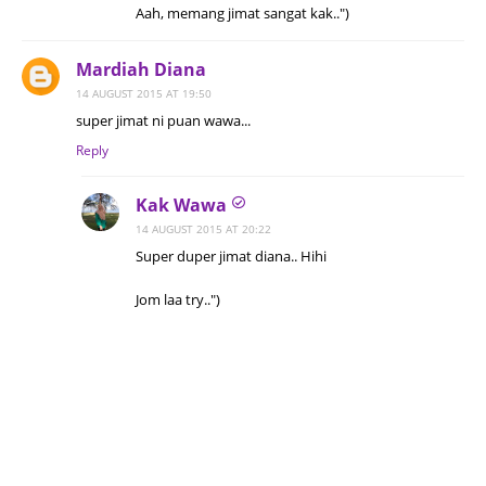
Aah, memang jimat sangat kak..")
Mardiah Diana
14 AUGUST 2015 AT 19:50
super jimat ni puan wawa...
Reply
Kak Wawa
14 AUGUST 2015 AT 20:22
Super duper jimat diana.. Hihi
Jom laa try..")