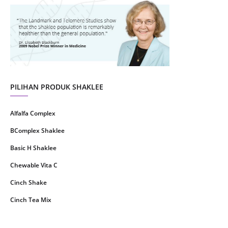
July 2021
22
June 2021
14
May 2021
1
April 2021
2
March 2021
5
PILIHAN PRODUK SHAKLEE
February 2021
4
Alfalfa Complex
January 2021
4
BComplex Shaklee
December 2020
13
Basic H Shaklee
November 2020
8
Chewable Vita C
October 2020
16
Cinch Shake
September 2020
9
Cinch Tea Mix
August 2020
6
Collagen Plus Powder
July 2020
8