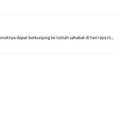
June 2
May 20
April 2
March 
ronoknya dapat berkunjung ke rumah sahabat di hari raya ni...
Februa
Januar
Octobe
Septem
August
July 20
June 2
May 20
April 2