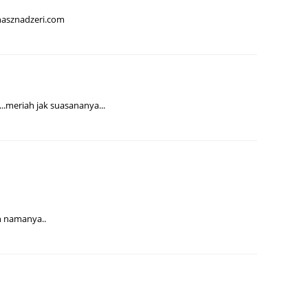
August
.nasznadzeri.com
July 20
May 20
April 2
..meriah jak suasananya...
March 
Februa
Januar
Decemb
Novemb
an namanya..
Octobe
Septem
August
July 20