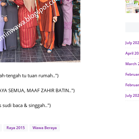
July 20
April 2
March 
Februa
ah-tengah tu tuan rumah..")
Februa
YA SEMUA, MAAF ZAHIR BATIN..")
July 20
 sudi baca & singgah..")
June 2
Januar
Octobe
Raya 2015
Wawa Beraya
July 20