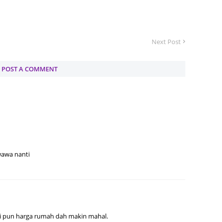
Septem
August
Next Post
July 20
June 2
POST A COMMENT
May 20
April 2
March 
Februa
Januar
wawa nanti
Decemb
Novemb
Octobe
Septem
ni pun harga rumah dah makin mahal.