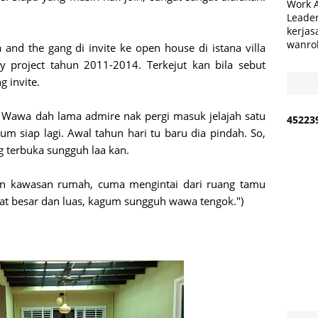
Work 
Leader
kerjas
wanro
 and the gang di invite ke open house di istana villa
project tahun 2011-2014. Terkejut kan bila sebut
g invite.
? Wawa dah lama admire nak pergi masuk jelajah satu
4
5
2
2
3
m siap lagi. Awal tahun hari tu baru dia pindah. So,
 terbuka sungguh laa kan.
n kawasan rumah, cuma mengintai dari ruang tamu
at besar dan luas, kagum sungguh wawa tengok.")