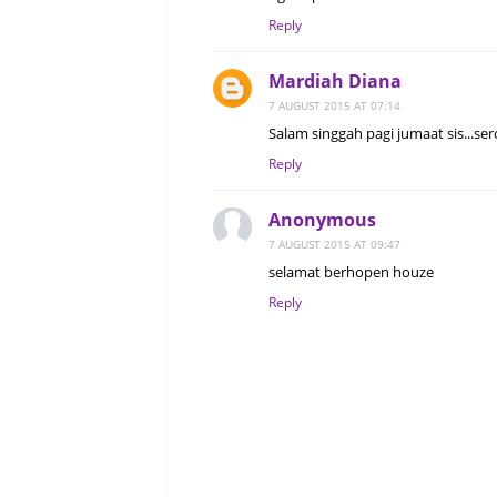
Reply
Mardiah Diana
7 AUGUST 2015 AT 07:14
Salam singgah pagi jumaat sis...se
Reply
Anonymous
7 AUGUST 2015 AT 09:47
selamat berhopen houze
Reply