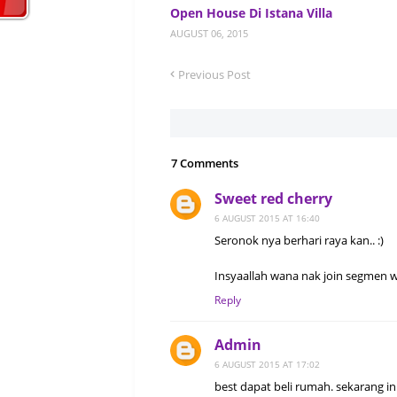
Open House Di Istana Villa
AUGUST 06, 2015
Previous Post
7 Comments
Sweet red cherry
6 AUGUST 2015 AT 16:40
Seronok nya berhari raya kan.. :)
Insyaallah wana nak join segmen 
Reply
Admin
6 AUGUST 2015 AT 17:02
best dapat beli rumah. sekarang i