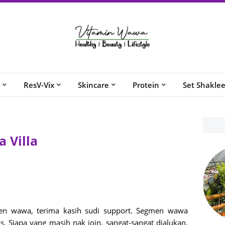
ResV-Vix
Skincare
Protein
Set Shakle
 Villa
en wawa, terima kasih sudi support. Segmen wawa
s. Siapa yang masih nak join, sangat-sangat dialukan.