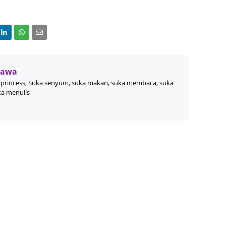
June 2
Novemb
Octobe
August
Wawa
princess, Suka senyum, suka makan, suka membaca, suka
July 20
ka menulis
June 2
May 20
March 
Februa
Januar
Decemb
Novemb
Octobe