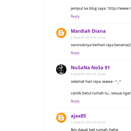
jemput ke blog saya : http://www
Reply
Mardiah Diana
6 AUGUST 2015 AT 20:24
seronoknya berhari raya beramai2.
Reply
NuSaNa NoSa 91
6 AUGUST 2015 AT 20:46
selamat hari raya, wawa~ ^_^
cantik betul rumah tu.. sesuai ng
Reply
ajax85
7 AUGUST 2015 AT 00:35
Bgs dapat beli rumah..hehe