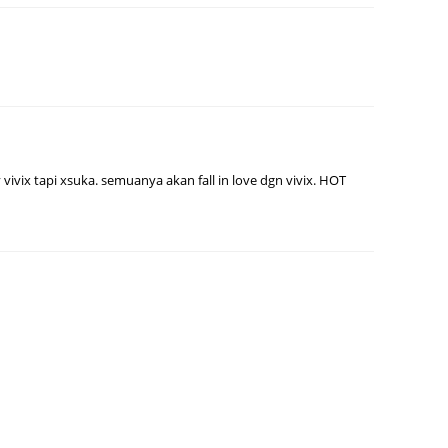
Septem
August
July 20
June 2
May 20
April 2
 vivix tapi xsuka. semuanya akan fall in love dgn vivix. HOT
March 
Februa
Januar
Decemb
Novemb
Octobe
Septem
August