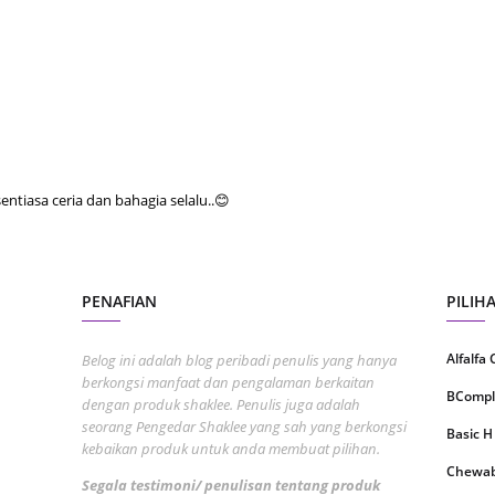
July 20
May 20
April 2
March 
Februa
tiasa ceria dan bahagia selalu..😊
Januar
Decemb
Novemb
PENAFIAN
PILIH
Octobe
Alfalfa
Belog ini adalah blog peribadi penulis yang hanya
Septem
berkongsi manfaat dan pengalaman berkaitan
BCompl
dengan produk shaklee. Penulis juga adalah
August
seorang Pengedar Shaklee yang sah yang berkongsi
Basic H
kebaikan produk untuk anda membuat pilihan.
July 20
Chewabl
Segala testimoni/ penulisan tentang produk
June 2