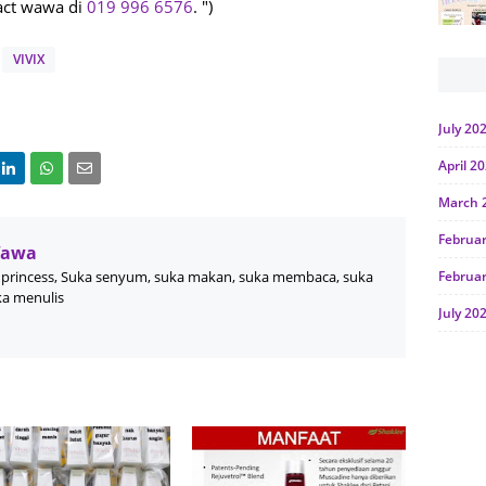
act wawa di
019 996 6576
. ")
VIVIX
July 20
April 2
March 
Februa
Wawa
princess, Suka senyum, suka makan, suka membaca, suka
Februa
ka menulis
July 20
June 2
Januar
Octobe
July 20