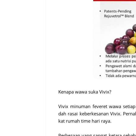
Kenapa wawa suka Vivix?
Vivix minuman feveret wawa setia
dah rasai keberkesanan Vivix. Perna
kat rumah time hari raya.
Perbezaan yang sangat ketara seba