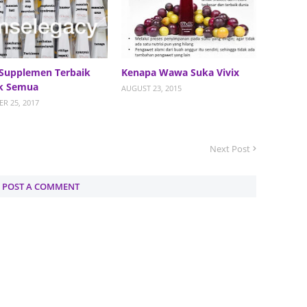
June 2
Novemb
Octobe
 Supplemen Terbaik
Kenapa Wawa Suka Vivix
August
k Semua
AUGUST 23, 2015
July 20
R 25, 2017
June 2
May 20
Next Post
March 
POST A COMMENT
Februa
Januar
Decemb
Novemb
Octobe