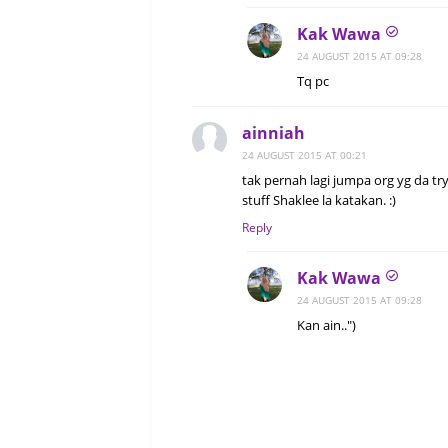
Kak Wawa
24 AUGUST 2015 AT 09:28
Tq pc
ainniah
24 AUGUST 2015 AT 00:21
tak pernah lagi jumpa org yg da try
stuff Shaklee la katakan. :)
Reply
Kak Wawa
24 AUGUST 2015 AT 09:28
Kan ain..")