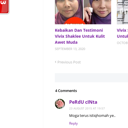
Kebaikan Dan Testimoni
Vivix
Vivix Shaklee Untuk Kulit
Untu
Awet Muda
OCTOBE
SEPTEMBER 13, 2020
Previous Post
4 Comments
PeRdU cINta
23 AUGUST 2015 AT 19:57
Moga terus istiqhomah ye..
Reply