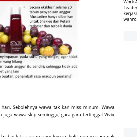
Work 
Leader
kerjas
wanro
p hari. Sebolehnya wawa tak kan miss minum. Wawa
h juga wawa skip seminggu, gara-gara tertinggal Vivix
b badan kita rasa macam lemau, kulit pun macam nak