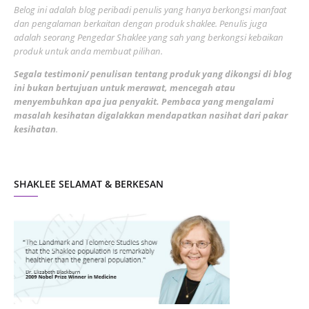
Belog ini adalah blog peribadi penulis yang hanya berkongsi manfaat
May 2022
dan pengalaman berkaitan dengan produk shaklee. Penulis juga
3
adalah seorang Pengedar Shaklee yang sah yang berkongsi kebaikan
March 2022
3
produk untuk anda membuat pilihan.
February 2022
5
Segala testimoni/ penulisan tentang produk yang dikongsi di blog
ini bukan bertujuan untuk merawat, mencegah atau
January 2022
1
menyembuhkan apa jua penyakit. Pembaca yang mengalami
masalah kesihatan digalakkan mendapatkan nasihat dari pakar
December 2021
3
kesihatan
.
November 2021
1
October 2021
5
SHAKLEE SELAMAT & BERKESAN
September 2021
10
August 2021
4
July 2021
22
June 2021
14
May 2021
1
April 2021
2