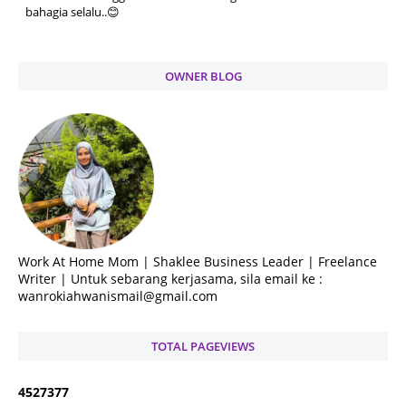
bahagia selalu..😊
OWNER BLOG
Work At Home Mom | Shaklee Business Leader | Freelance
Writer | Untuk sebarang kerjasama, sila email ke :
wanrokiahwanismail@gmail.com
TOTAL PAGEVIEWS
4
5
2
7
3
7
7