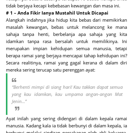
tidak berjaya kecapi kebebasan kewangan dan masa ini.
# 1 – Anda Fikir Ianya Mustahil Untuk Dicapai
Alangkah indahnya jika hidup kita bebas dari memikirkan
masalah kewangan, bebas untuk melancong ke mana
sahaja tanpa henti, berbelanja apa sahaja yang kita
idamkan tanpa rasa bersalah untuk memilikinya. Ini
merupakan impian kehidupan semua manusia, tetapi
berapa ramai yang berjaya mencapai tahap kehidupan ini?
Secara realitinya, ramai yang gagal kerana di dalam diri
mereka sering terucap satu perenggan ayat:
“Berhenti mimpi di siang hari! Kau takkan dapat semua
yang kau idamkan, kau umpama angan-angan Mat
Jenin…”
Ayat inilah yang sering didengari di dalam kepala ramai
manusia. Kadang kala ia tidak berbunyi di dalam kepala, ia
berbunyi melalui sindiran percakapan oleh ahli keluarga,