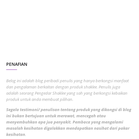
October 2023
2
July 2023
7
June 2023
1
November 2022
1
October 2022
4
August 2022
2
PENAFIAN
July 2022
3
June 2022
1
Belog ini adalah blog peribadi penulis yang hanya berkongsi manfaat
May 2022
dan pengalaman berkaitan dengan produk shaklee. Penulis juga
3
adalah seorang Pengedar Shaklee yang sah yang berkongsi kebaikan
March 2022
3
produk untuk anda membuat pilihan.
February 2022
5
Segala testimoni/ penulisan tentang produk yang dikongsi di blog
ini bukan bertujuan untuk merawat, mencegah atau
January 2022
1
menyembuhkan apa jua penyakit. Pembaca yang mengalami
masalah kesihatan digalakkan mendapatkan nasihat dari pakar
December 2021
3
kesihatan
.
November 2021