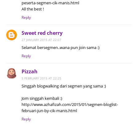
peserta-segmen-cik-manis.html
All the best !
Reply
Sweet red cherry
27 JANUARY 2015 AT 22:07
Selamat bersegmen..wana pun join sama :)
Reply
Pizzah
5 FEBRUARY 2015 AT 22:25
Singgah blogwalking dari segmen yang sama :)
Jom singgah kembali :)
http://www.azhafizah.com/2015/01/segmen-bloglist-
februari-jun-by-cik-manis.html
Reply